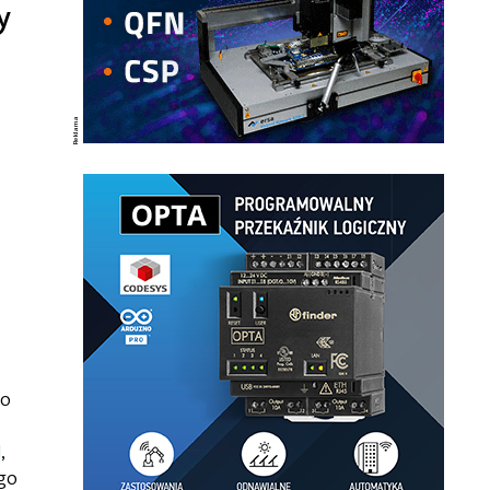
y
do
I
,
go