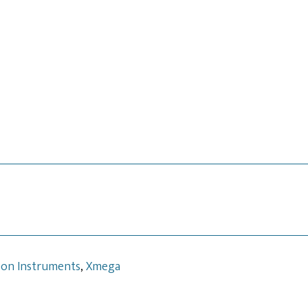
eon Instruments
,
Xmega