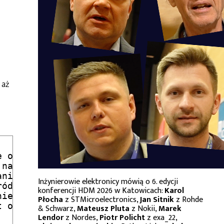
 aż
 oscylatora 32MHz

na ustabilizowanie się generatora

nie zmiany źródła sygnału zegarowego

Inżynierowie elektronicy mówią o 6. edycji
ódła sygnału zegarowego na RC 32MHz

konferencji HDM 2026 w Katowicach:
Karol
ie wyświetlacza

Płocha
z STMicroelectronics,
Jan Sitnik
z Rohde
 o uruchomieniu generatora

& Schwarz,
Mateusz Pluta
z Nokii,
Marek
Lendor
z Nordes,
Piotr Policht
z exa_22,