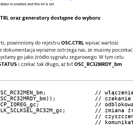
C.CTRL oraz generatory dostępne do wyboru
Hz, powinniśmy do rejestru
OSC.CTRL
wpisać wartość
e dokumentacja wyraźnie ostrzega nas, że musimy poczekać
rzystamy go jako źródło sygnału zegarowego. W tym celu
STATUS
i czekać tak długo, aż bit
OSC_RC32MRDY_bm
SC_RC32MEN_bm;               // włączenie
SC_RC32MRDY_bm));            // czekanie 
CP_IOREG_gc;                 // odblokowa
LK_SCLKSEL_RC32M_gc;         // zmiana źr
                             // czyszczen
                             // komunikat