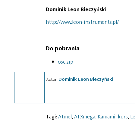
Dominik Leon Bieczyński
http://www.leon-instruments.pl/
Do pobrania
osc.zip
Dominik Leon Bieczyński
Autor:
Tagi:
Atmel
,
ATXmega
,
Kamami
,
kurs
,
L