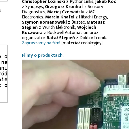
Christopher Lozinski
z PythonLinks,
Jakub Koc
z Synopsys,
Grzegorz Kronhof
z Sensory
a
Diagnostics,
Maciej Czerwiński
z MC
Electronics,
Marcin Knafel
z Hitachi Energy,
Szymon Romanowski
z Bustec,
Mateusz
Stępień
z Würth Elektronik,
Wojciech
Koczwara
z Rockwell Automation oraz
organizator
Rafał Stępień
z DoktorTronik.
Zapraszamy na film!
[materiał redakcyjny]
Filmy o produktach:
 oscylatora 2MHz

na ustabilizowanie się generatora

nie zmiany źródła sygnału zegarowego

ódła sygnału zegarowego na RC 2MHz

ie wyświetlacza

 o uruchomieniu generatora
