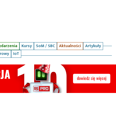
darzenia
Kursy
SoM / SBC
Aktualności
Artykuły
arowy
IoT