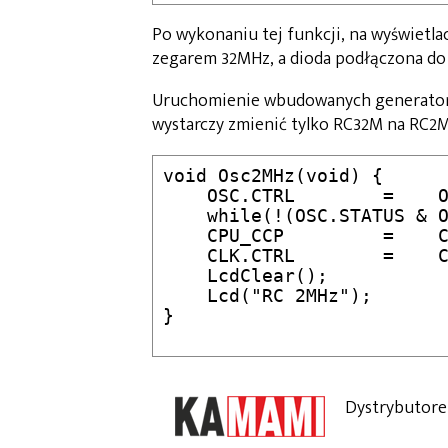
Po wykonaniu tej funkcji, na wyświetl
zegarem 32MHz, a dioda podłączona do 
Uruchomienie wbudowanych generatoró
wystarczy zmienić tylko RC32M na RC2M
void Osc2MHz(void) {

    OSC.CTRL        =    O
    while(!(OSC.STATUS & O
    CPU_CCP         =    C
    CLK.CTRL        =    C
    LcdClear();           
    Lcd("RC 2MHz");       
}

Dystrybutore