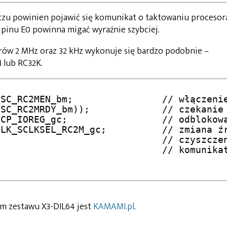
aczu powinien pojawić się komunikat o taktowaniu procesor
pinu E0 powinna migać wyraźnie szybciej.
w 2 MHz oraz 32 kHz wykonuje się bardzo podobnie –
 lub RC32K.
SC_RC2MEN_bm;                // włączenie
SC_RC2MRDY_bm));             // czekanie 
CP_IOREG_gc;                 // odblokowa
LK_SCLKSEL_RC2M_gc;          // zmiana źr
                             // czyszczen
                             // komunikat
m zestawu X3-DIL64 jest
KAMAMI.pl
.