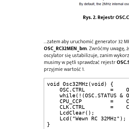
Rys. 2. Rejestr OS
…zatem aby uruchomić generator 32 M
OSC_RC32MEN_bm
. Zwróćmy uwagę, ż
oscylator się ustabilizuje, zanim wyko
musimy w pętli sprawdzać rejestr
OSC.
przyjmie wartość 1.
void Osc32MHz(void) {

    OSC.CTRL        =    O
    while(!(OSC.STATUS & O
    CPU_CCP         =    C
    CLK.CTRL        =    C
    LcdClear();           
    Lcd("Wewn RC 32MHz"); 