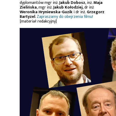
dyplomantów: mgr inż.
Jakub Dobosz
, inż.
Maja
Zielińska
, mgr inż.
Jakub Kołodziej
, dr inż
Weronika Hryniewska-Guzik
i dr inż.
Grzegorz
Bartyzel
.
Zapraszamy do obejrzenia filmu!
[materiał redakcyjny]