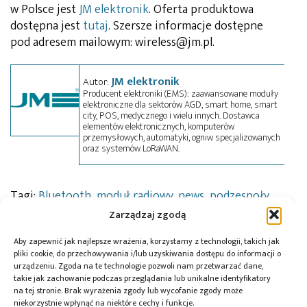
w Polsce jest
JM elektronik
. Oferta produktowa
dostępna jest
tutaj
. Szersze informacje dostępne
pod adresem mailowym: wireless@jm.pl.
JM elektronik
Autor:
Producent elektroniki (EMS): zaawansowane moduły
elektroniczne dla sektorów AGD, smart home, smart
city, POS, medycznego i wielu innych. Dostawca
elementów elektronicznych, komputerów
przemysłowych, automatyki, ogniw specjalizowanych
oraz systemów LoRaWAN.
Tagi:
Bluetooth
,
moduł radiowy
,
news
,
podzespoły
,
Wi-Fi
,
ZigBee
Zarządzaj zgodą
Aby zapewnić jak najlepsze wrażenia, korzystamy z technologii, takich jak
pliki cookie, do przechowywania i/lub uzyskiwania dostępu do informacji o
urządzeniu. Zgoda na te technologie pozwoli nam przetwarzać dane,
Przeczytaj również:
takie jak zachowanie podczas przeglądania lub unikalne identyfikatory
na tej stronie. Brak wyrażenia zgody lub wycofanie zgody może
niekorzystnie wpłynąć na niektóre cechy i funkcje.