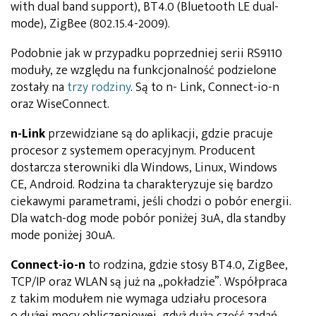
with dual band support), BT4.0 (Bluetooth LE dual-
mode), ZigBee (802.15.4-2009).
Podobnie jak w przypadku poprzedniej serii RS9110
moduły, ze względu na funkcjonalność podzielone
zostały na
trzy rodziny
. Są to n- Link, Connect-io-n
oraz WiseConnect.
n-Link
przewidziane są do aplikacji, gdzie pracuje
procesor z systemem operacyjnym. Producent
dostarcza sterowniki dla Windows, Linux, Windows
CE, Android. Rodzina ta charakteryzuje się bardzo
ciekawymi parametrami, jeśli chodzi o pobór energii.
Dla watch-dog mode pobór poniżej 3uA, dla standby
mode poniżej 30uA.
Connect-io-n
to rodzina, gdzie stosy BT4.0, ZigBee,
TCP/IP oraz WLAN są już na „pokładzie”. Współpraca
z takim modułem nie wymaga udziału procesora
o dużej mocy obliczeniowej, gdyż dużą część zadań