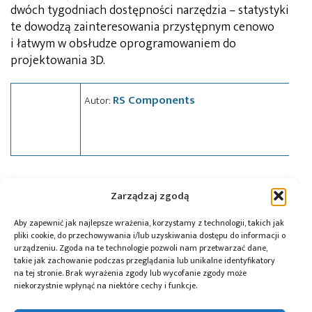
dwóch tygodniach dostępności narzędzia – statystyki
te dowodzą zainteresowania przystępnym cenowo
i łatwym w obsłudze oprogramowaniem do
projektowania 3D.
RS Components
Autor:
Tagi:
DesignSpark
,
news
,
RS Components
Zarządzaj zgodą
Aby zapewnić jak najlepsze wrażenia, korzystamy z technologii, takich jak
pliki cookie, do przechowywania i/lub uzyskiwania dostępu do informacji o
Przeczytaj również:
urządzeniu. Zgoda na te technologie pozwoli nam przetwarzać dane,
takie jak zachowanie podczas przeglądania lub unikalne identyfikatory
na tej stronie. Brak wyrażenia zgody lub wycofanie zgody może
niekorzystnie wpłynąć na niektóre cechy i funkcje.