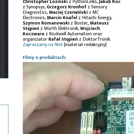
Christopher Lozinski
z PythonLinks,
Jakub Koc
z Synopsys,
Grzegorz Kronhof
z Sensory
Diagnostics,
Maciej Czerwiński
z MC
Electronics,
Marcin Knafel
z Hitachi Energy,
Szymon Romanowski
z Bustec,
Mateusz
Stępień
z Würth Elektronik,
Wojciech
Koczwara
z Rockwell Automation oraz
organizator
Rafał Stępień
z DoktorTronik.
Zapraszamy na film!
[materiał redakcyjny]
Filmy o produktach: