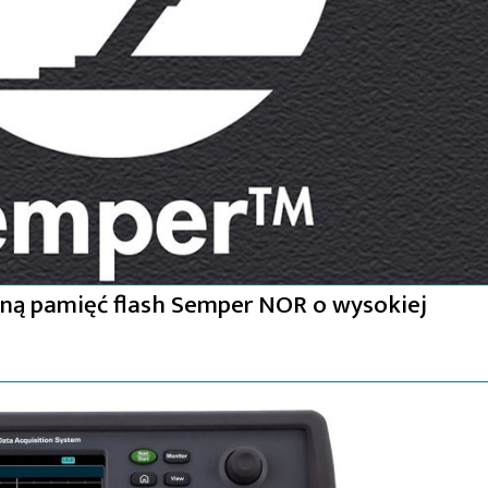
ną pamięć flash Semper NOR o wysokiej