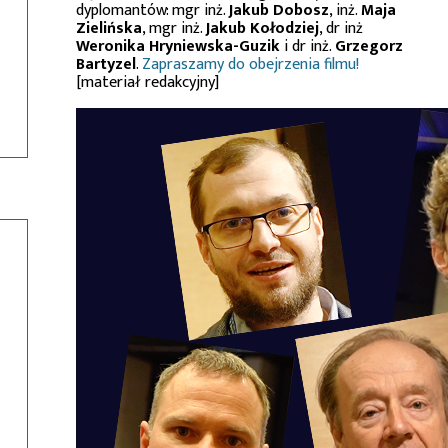
dyplomantów: mgr inż.
Jakub Dobosz
, inż.
Maja
Zielińska
, mgr inż.
Jakub Kołodziej
, dr inż
Weronika Hryniewska-Guzik
i dr inż.
Grzegorz
Bartyzel
.
Zapraszamy do obejrzenia filmu!
[materiał redakcyjny]