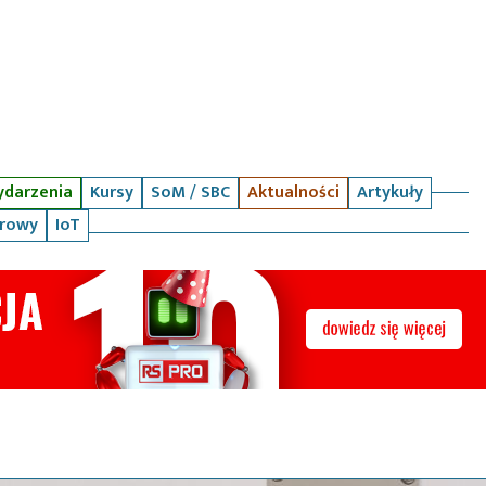
darzenia
Kursy
SoM / SBC
Aktualności
Artykuły
arowy
IoT