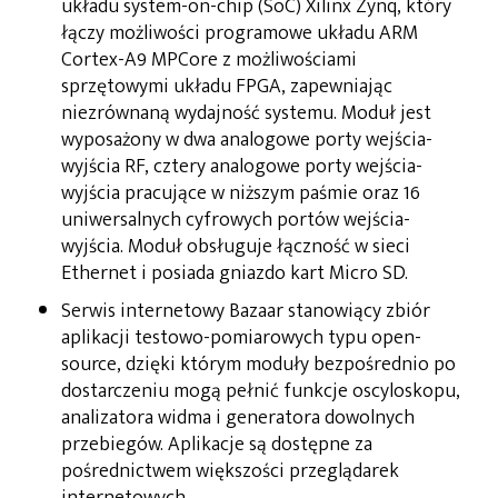
układu system-on-chip (SoC) Xilinx Zynq, który
łączy możliwości programowe układu ARM
Cortex-A9 MPCore z możliwościami
sprzętowymi układu FPGA, zapewniając
niezrównaną wydajność systemu. Moduł jest
wyposażony w dwa analogowe porty wejścia-
wyjścia RF, cztery analogowe porty wejścia-
wyjścia pracujące w niższym paśmie oraz 16
uniwersalnych cyfrowych portów wejścia-
wyjścia. Moduł obsługuje łączność w sieci
Ethernet i posiada gniazdo kart Micro SD.
Serwis internetowy Bazaar stanowiący zbiór
aplikacji testowo-pomiarowych typu open-
source, dzięki którym moduły bezpośrednio po
dostarczeniu mogą pełnić funkcje oscyloskopu,
analizatora widma i generatora dowolnych
przebiegów. Aplikacje są dostępne za
pośrednictwem większości przeglądarek
internetowych.