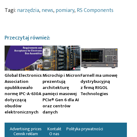
Tagi:
narzędzia
,
news
,
pomiary
,
RS Components
Przeczytaj również:
Global Electronics
Microchip i Micron
Farnell ma umowę
Association
prezentują
dystrybucyjną
opublikowało
architekturę
z firmą RIGOL
normę IPC-A-630A
pamięci masowej
Technologies
dotyczącą
PCIe® Gen 6 dla AI
obudów
oraz centrów
elektronicznych
danych
Advertising prices
Kontakt
Polityka prywatności
Cennik reklam
O nas