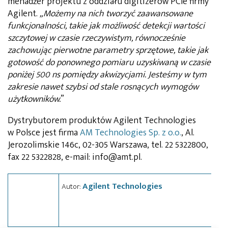
menadżer projektu z oddziału digitizerów PCIe firmy
Agilent.
„Możemy na nich tworzyć zaawansowane
funkcjonalności, takie jak możliwość detekcji wartości
szczytowej w czasie rzeczywistym, równocześnie
zachowując pierwotne parametry sprzętowe, takie jak
gotowość do ponownego pomiaru uzyskiwaną w czasie
poniżej 500 ns pomiędzy akwizycjami. Jesteśmy w tym
zakresie nawet szybsi od stale rosnących wymogów
użytkowników.
”
Dystrybutorem produktów Agilent Technologies
w Polsce jest firma
AM Technologies Sp. z o.o.
, Al.
Jerozolimskie 146c, 02-305 Warszawa, tel. 22 5322800,
fax 22 5322828, e-mail: info@amt.pl.
Agilent Technologies
Autor: