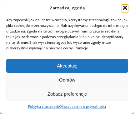
Zarządzaj zgodą
Tagi:
Agilent
,
news
,
sprzęt pomiarowy
Aby zapewnić jak najlepsze wrażenia, korzystamy z technologii, takich jak
pliki cookie, do przechowywania i/lub uzyskiwania dostępu do informacji o
urządzeniu. Zgoda na te technologie pozwoli nam przetwarzać dane,
takie jak zachowanie podczas przeglądania lub unikalne identyfikatory
Przeczytaj również:
na tej stronie. Brak wyrażenia zgody lub wycofanie zgody może
niekorzystnie wpłynąć na niektóre cechy i funkcje.
Akceptuję
Global Electronics
Microchip i Micron
Farnell podejmuje
Odmów
Association
prezentują
współpracę
opublikowało
architekturę
z Hailo w zakresie
Zobacz preferencje
normę IPC-A-630A
pamięci masowej
Edge AI
dotyczącą
PCIe® Gen 6 dla AI
Polityka ciasteczek
Oświadczenie o prywatności
obudów
oraz centrów
elektronicznych
danych
Advertising prices
Kontakt
Polityka prywatności
Cennik reklam
O nas