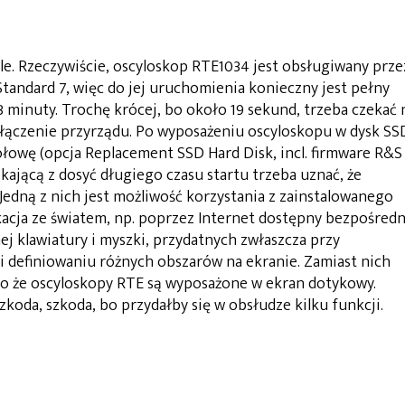
le. Rzeczywiście, oscyloskop RTE1034 jest obsługiwany prze
andard 7, więc do jej uruchomienia konieczny jest pełny
3 minuty. Trochę krócej, bo około 19 sekund, trzeba czekać 
łączenie przyrządu. Po wyposażeniu oscyloskopu w dysk SS
 połowę (opcja Replacement SSD Hard Disk, incl. firmware R&S
ającą z dosyć długiego czasu startu trzeba uznać, że
Jedną z nich jest możliwość korzystania z zainstalowanego
acja ze światem, np. poprzez Internet dostępny bezpośred
ej klawiatury i myszki, przydatnych zwłaszcza przy
definiowaniu różnych obszarów na ekranie. Zamiast nich
ko że oscyloskopy RTE są wyposażone w ekran dotykowy.
szkoda, szkoda, bo przydałby się w obsłudze kilku funkcji.