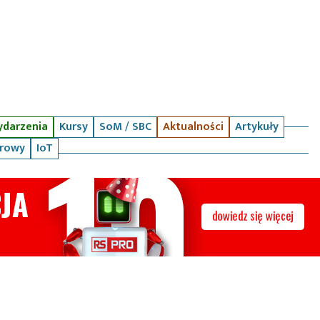
darzenia
Kursy
SoM / SBC
Aktualności
Artykuły
arowy
IoT