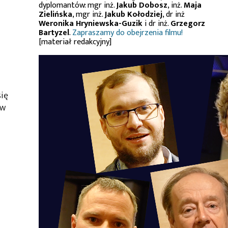
dyplomantów: mgr inż.
Jakub Dobosz
, inż.
Maja
Zielińska
, mgr inż.
Jakub Kołodziej
, dr inż
Weronika Hryniewska-Guzik
i dr inż.
Grzegorz
Bartyzel
.
Zapraszamy do obejrzenia filmu!
[materiał redakcyjny]
się
ów