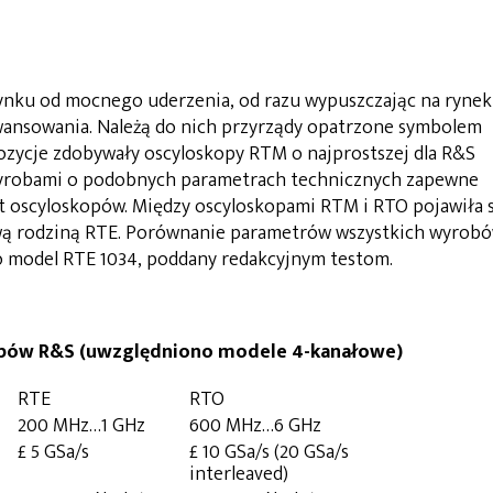
nku od mocnego uderzenia, od razu wypuszczając na rynek
wansowania. Należą do nich przyrządy opatrzone symbolem
ozycje zdobywały oscyloskopy RTM o najprostszej dla R&S
wyrobami o podobnych parametrach technicznych zapewne
nt oscyloskopów. Między oscyloskopami RTM i RTO pojawiła 
wą rodziną RTE. Porównanie parametrów wszystkich wyrob
no model RTE 1034, poddany redakcyjnym testom.
kopów R&S (uwzględniono modele 4-kanałowe)
RTE
RTO
200 MHz…1 GHz
600 MHz…6 GHz
£ 5 GSa/s
£ 10 GSa/s (20 GSa/s
interleaved)