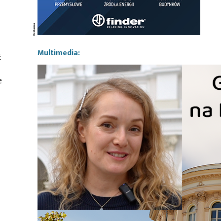
Multimedia:
E
e