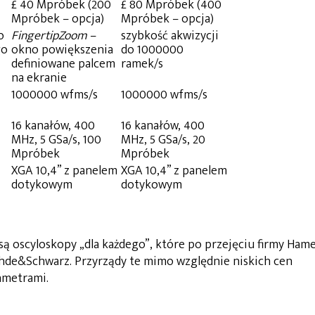
£ 40 Mpróbek (200
£ 80 Mpróbek (400
Mpróbek – opcja)
Mpróbek – opcja)
o
FingertipZoom
–
szybkość akwizycji
go
okno powiększenia
do 1000000
definiowane palcem
ramek/s
na ekranie
1000000 wfms/s
1000000 wfms/s
16 kanałów, 400
16 kanałów, 400
MHz, 5 GSa/s, 100
MHz, 5 GSa/s, 20
Mpróbek
Mpróbek
XGA 10,4” z panelem
XGA 10,4” z panelem
dotykowym
dotykowym
ą oscyloskopy „dla każdego”, które po przejęciu firmy Ham
de&Schwarz. Przyrządy te mimo względnie niskich cen
ametrami.