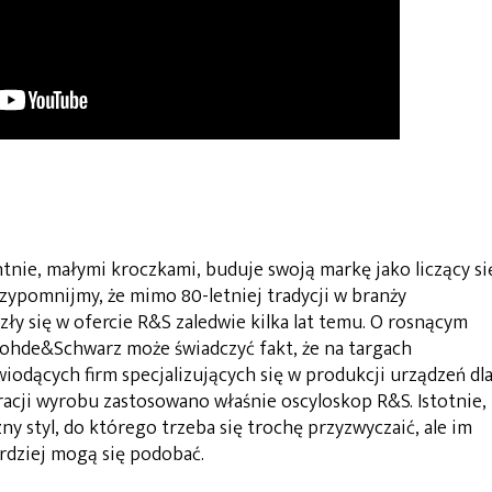
ie, małymi kroczkami, buduje swoją markę jako liczący si
ypomnijmy, że mimo 80-letniej tradycji w branży
ły się w ofercie R&S zaledwie kilka lat temu. O rosnącym
ohde&Schwarz może świadczyć fakt, że na targach
wiodących firm specjalizujących się w produkcji urządzeń dl
cji wyrobu zastosowano właśnie oscyloskop R&S. Istotnie,
ny styl, do którego trzeba się trochę przyzwyczaić, ale im
ardziej mogą się podobać.