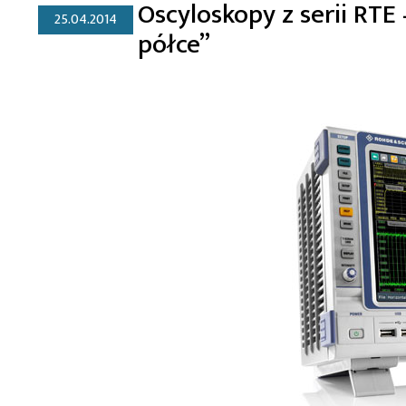
Oscyloskopy z serii RT
25.04.2014
półce”