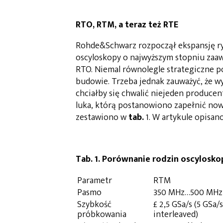
RTO, RTM, a teraz też RTE
Rohde&Schwarz rozpoczął ekspansję ry
oscyloskopy o najwyższym stopniu zaa
RTO. Niemal równolegle strategiczne p
budowie. Trzeba jednak zauważyć, że 
chciałby się chwalić niejeden produce
luka, którą postanowiono zapełnić no
zestawiono w
tab.
1. W artykule opisa
Tab. 1. Porównanie rodzin oscylos
Parametr
RTM
Pasmo
350 MHz…500 MHz
Szybkość
£ 2,5 GSa/s (5 GSa/s
próbkowania
interleaved)