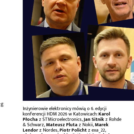
eg
Inżynierowie elektronicy mówią o 6. edycji
konferencji HDM 2026 w Katowicach:
Karol
Płocha
z STMicroelectronics,
Jan Sitnik
z Rohde
& Schwarz,
Mateusz Pluta
z Nokii,
Marek
Lendor
z Nordes,
Piotr Policht
z exa_22,