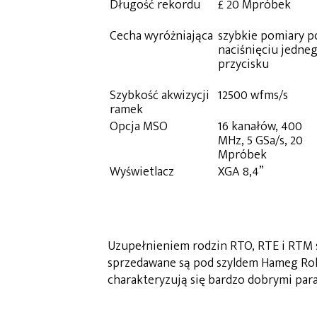
Długość rekordu
£ 20 Mpróbek
Cecha wyróżniająca
szybkie pomiary p
naciśnięciu jedne
przycisku
Szybkość akwizycji
12500 wfms/s
ramek
Opcja MSO
16 kanałów, 400
MHz, 5 GSa/s, 20
Mpróbek
Wyświetlacz
XGA 8,4”
Uzupełnieniem rodzin RTO, RTE i RTM s
sprzedawane są pod szyldem Hameg Roh
charakteryzują się bardzo dobrymi par