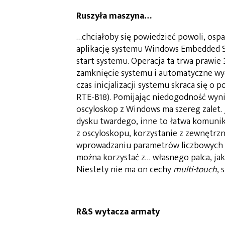
Ruszyła maszyna…
…chciałoby się powiedzieć powoli, ospa
aplikację systemu Windows Embedded St
start systemu. Operacja ta trwa prawie 
zamknięcie systemu i automatyczne wy
czas inicjalizacji systemu skraca się o
RTE-B18). Pomijając niedogodność wynik
oscyloskop z Windows ma szereg zalet. 
dysku twardego, inne to łatwa komunik
z oscyloskopu, korzystanie z zewnętrzn
wprowadzaniu parametrów liczbowych i 
można korzystać z… własnego palca, ja
Niestety nie ma on cechy
multi-touch
, 
R&S wytacza armaty