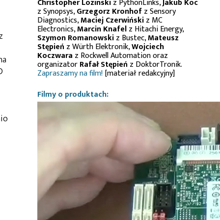
Christopher Lozinski
z PythonLinks,
Jakub Koc
z Synopsys,
Grzegorz Kronhof
z Sensory
Diagnostics,
Maciej Czerwiński
z MC
Electronics,
Marcin Knafel
z Hitachi Energy,
z
Szymon Romanowski
z Bustec,
Mateusz
Stępień
z Würth Elektronik,
Wojciech
Koczwara
z Rockwell Automation oraz
na
organizator
Rafał Stępień
z DoktorTronik.
D
Zapraszamy na film!
[materiał redakcyjny]
Filmy o produktach:
nio