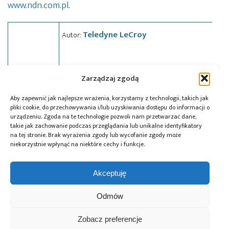
www.ndn.com.pl
.
Teledyne LeCroy
Autor:
Zarządzaj zgodą
Tagi:
NDN
,
news
,
oscyloskop
,
pomiary
,
sprzęt
Aby zapewnić jak najlepsze wrażenia, korzystamy z technologii, takich jak
pomiarowy
pliki cookie, do przechowywania i/lub uzyskiwania dostępu do informacji o
urządzeniu. Zgoda na te technologie pozwoli nam przetwarzać dane,
takie jak zachowanie podczas przeglądania lub unikalne identyfikatory
na tej stronie. Brak wyrażenia zgody lub wycofanie zgody może
niekorzystnie wpłynąć na niektóre cechy i funkcje.
Przeczytaj również:
Akceptuję
Odmów
Microchip i Micron
Farnell ma umowę
Farnell podejmuje
Zobacz preferencje
prezentują
dystrybucyjną
współpracę