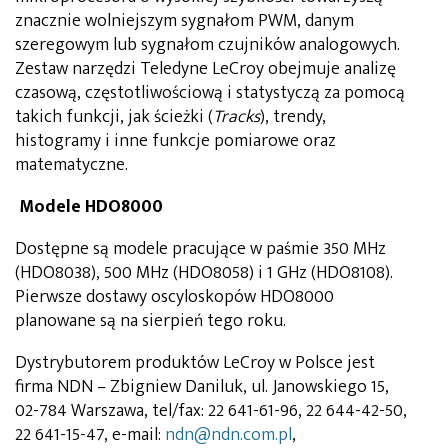
znacznie wolniejszym sygnałom PWM, danym
szeregowym lub sygnałom czujników analogowych.
Zestaw narzędzi Teledyne LeCroy obejmuje analizę
czasową, częstotliwościową i statystyczą za pomocą
takich funkcji, jak ścieżki (
Tracks
), trendy,
histogramy i inne funkcje pomiarowe oraz
matematyczne.
Modele HDO8000
Dostępne są modele pracujące w paśmie 350 MHz
(HDO8038), 500 MHz (HDO8058) i 1 GHz (HDO8108).
Pierwsze dostawy oscyloskopów HDO8000
planowane są na sierpień tego roku.
Dystrybutorem produktów LeCroy w Polsce jest
firma NDN – Zbigniew Daniluk, ul. Janowskiego 15,
02-784 Warszawa, tel/fax: 22 641-61-96, 22 644-42-50,
22 641-15-47, e-mail:
ndn@ndn.com.pl
,