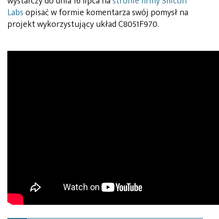
wystarczy do dnia 16 lipca na
stronie firmy Silicon
Labs
opisać w formie komentarza swój pomysł na
projekt wykorzystujący układ C8051F970.