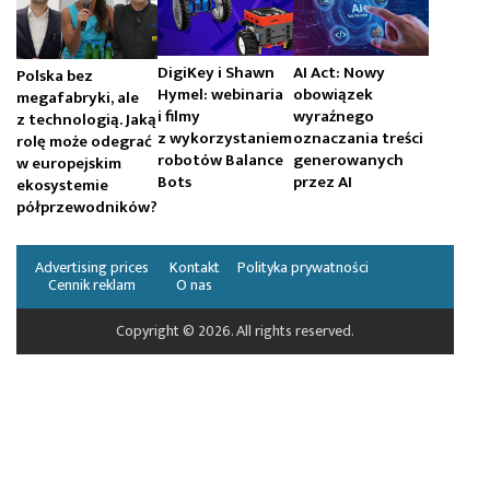
DigiKey i Shawn
AI Act: Nowy
Polska bez
Hymel: webinaria
obowiązek
megafabryki, ale
i filmy
wyraźnego
z technologią. Jaką
z wykorzystaniem
oznaczania treści
rolę może odegrać
robotów Balance
generowanych
w europejskim
Bots
przez AI
ekosystemie
półprzewodników?
Advertising prices
Kontakt
Polityka prywatności
Cennik reklam
O nas
Copyright © 2026. All rights reserved.