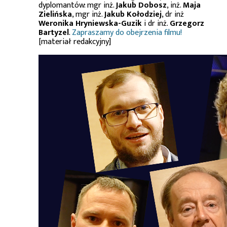
dyplomantów: mgr inż.
Jakub Dobosz
, inż.
Maja
Zielińska
, mgr inż.
Jakub Kołodziej
, dr inż
Weronika Hryniewska-Guzik
i dr inż.
Grzegorz
Bartyzel
.
Zapraszamy do obejrzenia filmu!
[materiał redakcyjny]