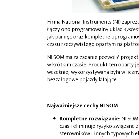
Firma National Instruments (NI) zapre
Łączy ono programowalny układ
system
jak pamięć oraz kompletne oprogramow
czasu rzeczywistego opartym na platfo
NI SOM ma za zadanie pozwolić proje
w krótkim czasie. Produkt ten oparty j
wcześniej wykorzystywana była w liczn
bezzałogowe pojazdy latające.
Najważniejsze cechy NI SOM
Kompletne rozwiązanie
: NI SO
czas i eliminuje ryzyko związan
sterowników i innych typowych 