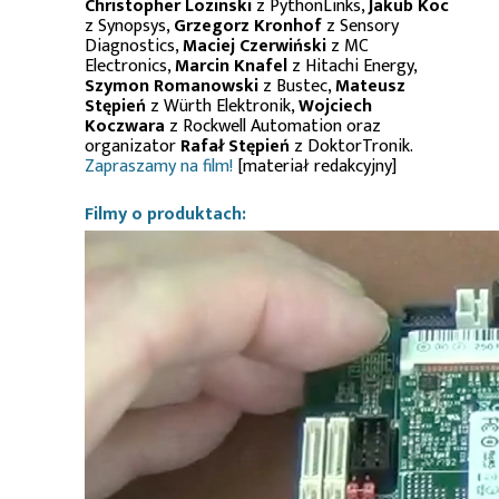
Christopher Lozinski
z PythonLinks,
Jakub Koc
z Synopsys,
Grzegorz Kronhof
z Sensory
Diagnostics,
Maciej Czerwiński
z MC
Electronics,
Marcin Knafel
z Hitachi Energy,
Szymon Romanowski
z Bustec,
Mateusz
Stępień
z Würth Elektronik,
Wojciech
Koczwara
z Rockwell Automation oraz
organizator
Rafał Stępień
z DoktorTronik.
Zapraszamy na film!
[materiał redakcyjny]
Filmy o produktach: