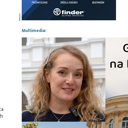
Multimedia:
ca
ch