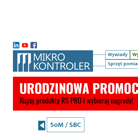
Wywiady
Wy
Sprzęt pomi
SoM / SBC