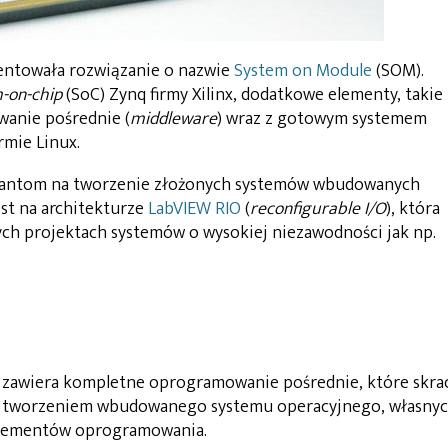
zentowała rozwiązanie o nazwie
System on Module
(SOM).
-on-chip
(SoC) Zynq firmy Xilinx, dodatkowe elementy, takie
anie pośrednie (
middleware
) wraz z gotowym systemem
rmie Linux.
ktantom na tworzenie złożonych systemów wbudowanych
est na architekturze
LabVIEW RIO
(
reconfigurable I/O
), która
ych projektach systemów o wysokiej niezawodności jak np.
M zawiera kompletne oprogramowanie pośrednie, które skra
e z tworzeniem wbudowanego systemu operacyjnego, własny
elementów oprogramowania.