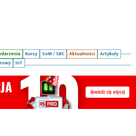
darzenia
Kursy
SoM / SBC
Aktualności
Artykuły
arowy
IoT