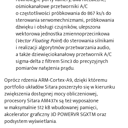
ośmiokanałowe przetworniki A/C
o częstotliwości próbkowania do 867 ks/s do
sterowania serwomechnizmami, próbkowania
dźwięku i obsługi czujników, ulepszona
wektorowa jednostka zmiennoprzecinkowa
(
Vector Floating Point
) do sterowania silnikami
i realizacji algorytmów przetwarzania audio,
a także dziewięciokanałowy przetwornik A/C
sigma-delta z filtrem Sinc3 do precyzyjnych
pomiarów natężenia prądu.
Oprócz rdzenia ARM-Cortex-A9, dzięki któremu
portfolio układów Sitara poszerzyło się w kierunku
zwiększenia dostępnej mocy obliczeniowej,
procesory Sitara AM437x są też wyposażone
w maksymalnie 512 kB wbudowanej pamięci,
akcelerator graficzny 3D POWERVR SGXTM oraz
podsystem wyświetlania.