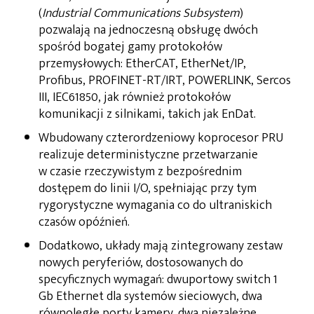
(
Industrial Communications Subsystem
)
pozwalają na jednoczesną obsługę dwóch
spośród bogatej gamy protokołów
przemysłowych: EtherCAT, EtherNet/IP,
Profibus, PROFINET-RT/IRT, POWERLINK, Sercos
III, IEC61850, jak również protokołów
komunikacji z silnikami, takich jak EnDat.
Wbudowany czterordzeniowy koprocesor PRU
realizuje deterministyczne przetwarzanie
w czasie rzeczywistym z bezpośrednim
dostępem do linii I/O, spełniając przy tym
rygorystyczne wymagania co do ultraniskich
czasów opóźnień.
Dodatkowo, układy mają zintegrowany zestaw
nowych peryferiów, dostosowanych do
specyficznych wymagań: dwuportowy switch 1
Gb Ethernet dla systemów sieciowych, dwa
równoległe porty kamery, dwa niezależne,