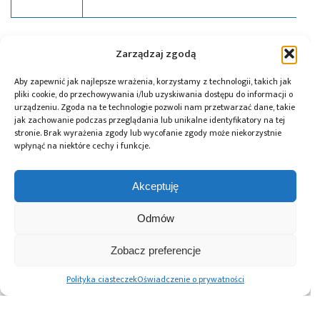
Tagi:
Cortex-A9
,
mikroprocesory
,
news
,
podzespoły
,
Zarządzaj zgodą
Sitara
,
Texas Instruments
Aby zapewnić jak najlepsze wrażenia, korzystamy z technologii, takich jak
pliki cookie, do przechowywania i/lub uzyskiwania dostępu do informacji o
urządzeniu. Zgoda na te technologie pozwoli nam przetwarzać dane, takie
jak zachowanie podczas przeglądania lub unikalne identyfikatory na tej
Przeczytaj również:
stronie. Brak wyrażenia zgody lub wycofanie zgody może niekorzystnie
wpłynąć na niektóre cechy i funkcje.
Akceptuję
DigiKey i Shawn
AI Act: Nowy
Polska bez
Odmów
Hymel: webinaria
obowiązek
megafabryki, ale
i filmy
wyraźnego
z technologią. Jaką
Zobacz preferencje
z wykorzystaniem
oznaczania treści
rolę może odegrać
robotów Balance
generowanych
w europejskim
Polityka ciasteczek
Oświadczenie o prywatności
Bots
przez AI
ekosystemie
półprzewodników?