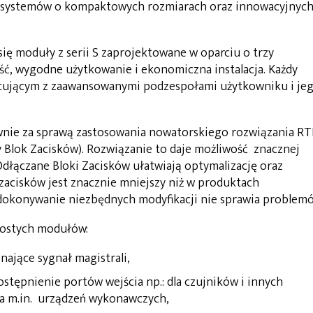
u systemów o kompaktowych rozmiarach oraz innowacyjnyc
ię moduły z serii S zaprojektowane w oparciu o trzy
ść, wygodne użytkowanie i ekonomiczna instalacja. Każdy
acującym z zaawansowanymi podzespołami użytkowniku i je
wnie za sprawą zastosowania nowatorskiego rozwiązania RT
 Blok Zacisków). Rozwiązanie to daje możliwość znacznej
dłączane Bloki Zacisków ułatwiają optymalizację oraz
zacisków jest znacznie mniejszy niż w produktach
 dokonywanie niezbędnych modyfikacji nie sprawia problem
rostych modułów:
nające sygnał magistrali,
stępnienie portów wejścia np.: dla czujników i innych
la m.in. urządzeń wykonawczych,