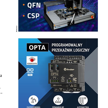
a
.
 –