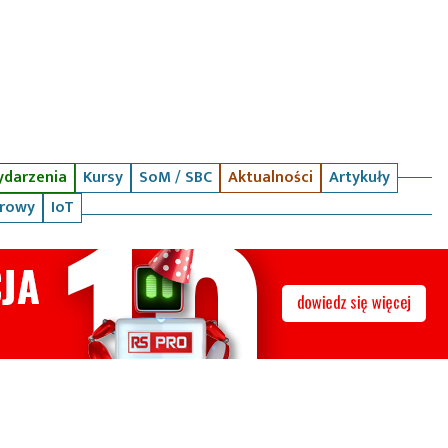
darzenia
Kursy
SoM / SBC
Aktualności
Artykuły
arowy
IoT