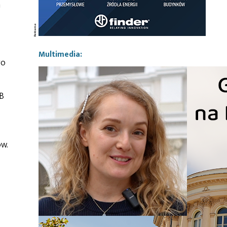
h
Multimedia:
go
B
ów.