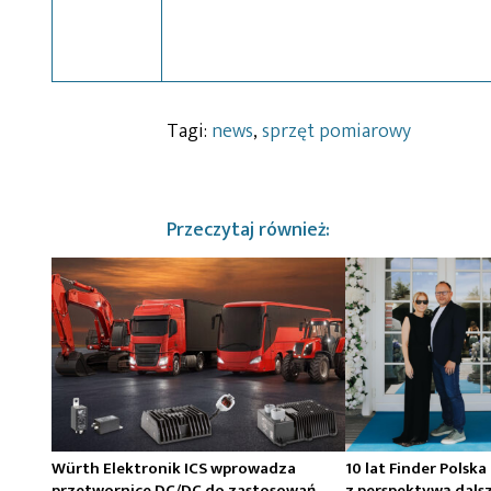
Tagi:
news
,
sprzęt pomiarowy
Przeczytaj również:
Würth Elektronik ICS wprowadza
10 lat Finder Polska
przetwornice DC/DC do zastosowań
z perspektywą dals