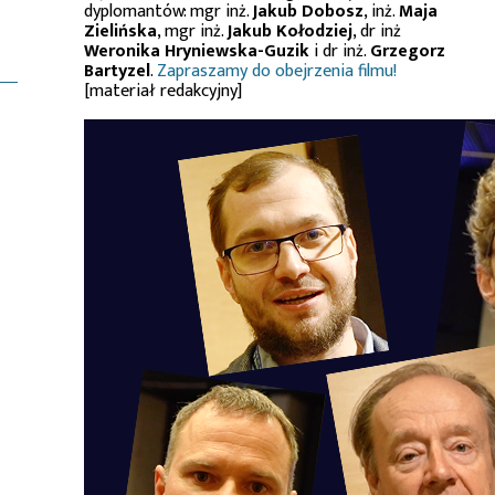
dyplomantów: mgr inż.
Jakub Dobosz
, inż.
Maja
Zielińska
, mgr inż.
Jakub Kołodziej
, dr inż
Weronika Hryniewska-Guzik
i dr inż.
Grzegorz
Bartyzel
.
Zapraszamy do obejrzenia filmu!
[materiał redakcyjny]