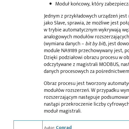
Moduł końcowy, który zabezpiecz
Jednym z przykładowych urządzeń jest
jako Slave, sprawia, że możliwe jest p
w trybie automatycznym wykrywają węzł
analogowych modułów rozszerzających
(wymiana danych –
bit by bit
), jest dow
module NA9189 przechowywany jest, po
Dzięki podziałowi obrazu procesu w ob
odczytywane z magistrali MODBUS, nast
danych procesowych za pośrednictwem
Obraz procesu jest tworzony automaty
modułów rozszerzeń. W przypadku wym
rozszerzającym następuje podsumowani
nastąpi przekroczenie liczby cyfrowych
moduł magistrali.
Conrad
Autor: