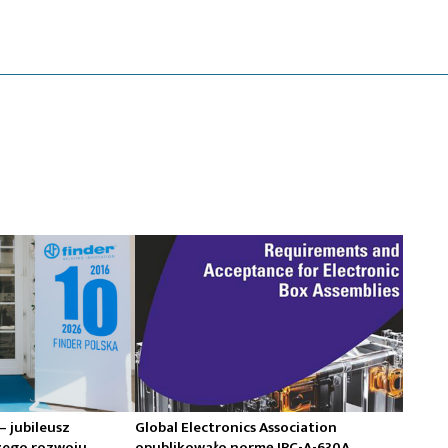
 – jubileusz
Global Electronics Association
zego rozwoju
opublikowało normę IPC-A-630A