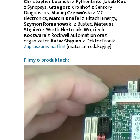
Christopher Lozinski
z PythonLinks,
Jakub Koc
z Synopsys,
Grzegorz Kronhof
z Sensory
Diagnostics,
Maciej Czerwiński
z MC
Electronics,
Marcin Knafel
z Hitachi Energy,
Szymon Romanowski
z Bustec,
Mateusz
Stępień
z Würth Elektronik,
Wojciech
Koczwara
z Rockwell Automation oraz
organizator
Rafał Stępień
z DoktorTronik.
Zapraszamy na film!
[materiał redakcyjny]
Filmy o produktach: