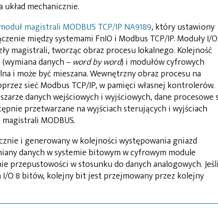
a układ mechanicznie.
moduł magistrali MODBUS TCP/IP NA9189
, który ustawiony
ołączenie między systemami FnIO i Modbus TCP/IP. Moduły I/O
y magistrali, tworząc obraz procesu lokalnego. Kolejność
 (wymiana danych –
word by word
) i modułów cyfrowych
olna i może być mieszana. Wewnętrzny obraz procesu na
przez sieć Modbus TCP/IP, w pamięci własnej kontrolerów.
szarze danych wejściowych i wyjściowych, dane procesowe 
ępnie przetwarzane na wyjściach sterujących i wyjściach
 magistrali MODBUS.
cznie i generowany w kolejności występowania gniazd
iany danych w systemie bitowym w cyfrowym module
e przepustowości w stosunku do danych analogowych. Jeśl
 I/O 8 bitów, kolejny bit jest przejmowany przez kolejny