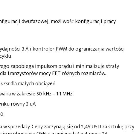
nfiguracji dwufazowej, możliwość konfiguracji pracy
dajności 3 A i kontroler PWM do ograniczania wartości
cyklu
ego zapobiega impulsom prądu i minimalizuje straty
dla tranzystorów mocy FET różnych rozmiarów.
urst
dla małych obciążeń
wana w zakresie 50 kHz – 1,1 MHz
ynku równy 3 uA
00
a w sprzedaży. Ceny zaczynają się od 2,45 USD za sztukę prz
 się w obudowie QFN o wymiarach 4 x 4 mm z 24.