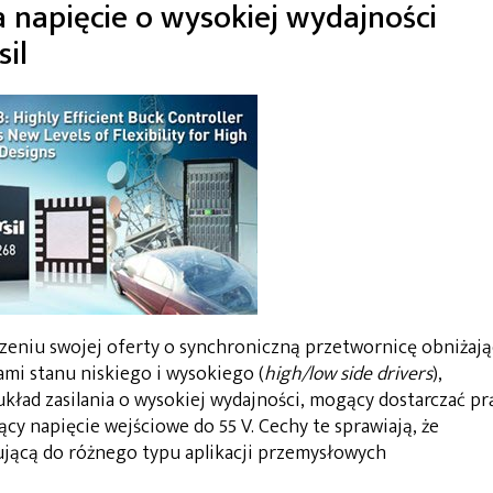
 napięcie o wysokiej wydajności
sil
rzeniu swojej oferty o synchroniczną przetwornicę obniżaj
mi stanu niskiego i wysokiego (
high/low side drivers
),
o układ zasilania o wysokiej wydajności, mogący dostarczać pr
cy napięcie wejściowe do 55 V. Cechy te sprawiają, że
ującą do różnego typu aplikacji przemysłowych