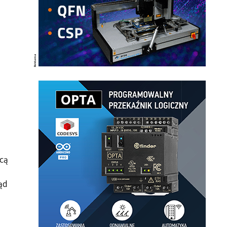
ącą
ąd