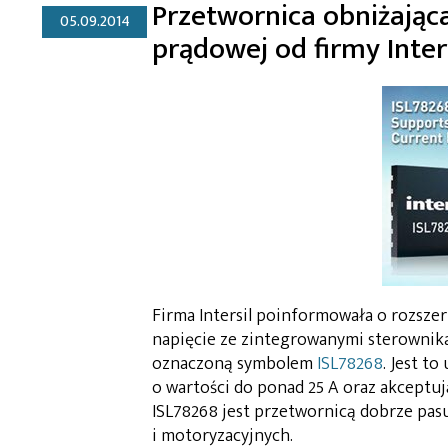
Przetwornica obniżająca
05.09.2014
prądowej od firmy Inter
Firma Intersil poinformowała o rozsze
napięcie ze zintegrowanymi sterownika
oznaczoną symbolem
ISL78268
. Jest t
o wartości do ponad 25 A oraz akceptują
ISL78268 jest przetwornicą dobrze pas
i motoryzacyjnych.