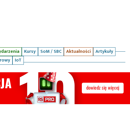
darzenia
Kursy
SoM / SBC
Aktualności
Artykuły
arowy
IoT