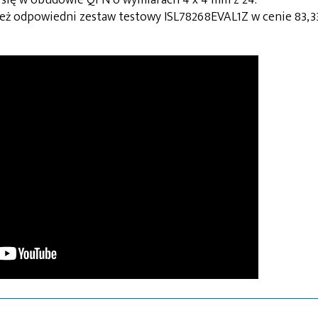
eż odpowiedni zestaw testowy ISL78268EVAL1Z w cenie 83,3