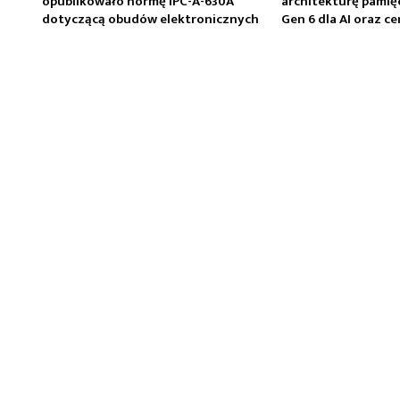
opublikowało normę IPC-A-630A
architekturę pamię
dotyczącą obudów elektronicznych
Gen 6 dla AI oraz 