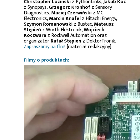
Christopher Lozinski
z PythonLinks,
Jakub Koc
z Synopsys,
Grzegorz Kronhof
z Sensory
Diagnostics,
Maciej Czerwiński
z MC
Electronics,
Marcin Knafel
z Hitachi Energy,
Szymon Romanowski
z Bustec,
Mateusz
Stępień
z Würth Elektronik,
Wojciech
Koczwara
z Rockwell Automation oraz
organizator
Rafał Stępień
z DoktorTronik.
Zapraszamy na film!
[materiał redakcyjny]
Filmy o produktach: