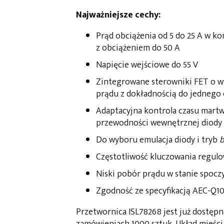
Najważniejsze cechy:
Prąd obciążenia od 5 do 25 A w ko
z obciążeniem do 50 A
Napięcie wejściowe do 55 V
Zintegrowane sterowniki FET o wy
prądu z dokładnością do jednego 
Adaptacyjna kontrola czasu martw
przewodności wewnętrznej diody 
Do wyboru emulacja diody i tryb
b
Częstotliwość kluczowania regulo
Niski pobór prądu w stanie spocz
Zgodność ze specyfikacją AEC-Q1
Przetwornica ISL78268 jest już dostępn
zamówieniach 1000 sztuk. Układ mieści