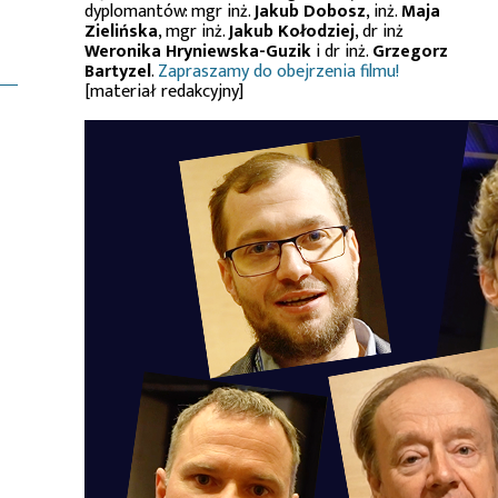
dyplomantów: mgr inż.
Jakub Dobosz
, inż.
Maja
Zielińska
, mgr inż.
Jakub Kołodziej
, dr inż
Weronika Hryniewska-Guzik
i dr inż.
Grzegorz
Bartyzel
.
Zapraszamy do obejrzenia filmu!
[materiał redakcyjny]