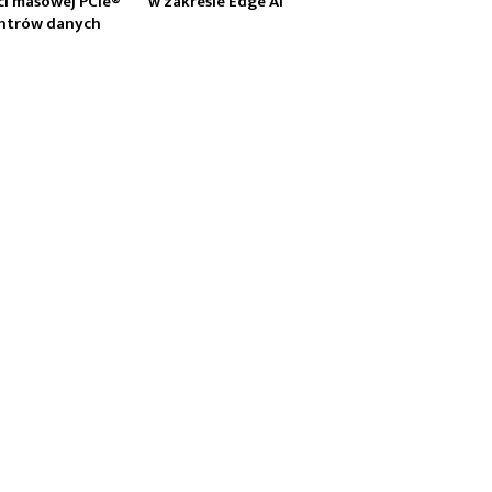
ci masowej PCIe®
w zakresie Edge AI
centrów danych