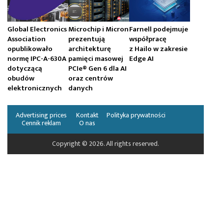
Global Electronics
Microchip i Micron
Farnell podejmuje
Association
prezentują
współpracę
opublikowało
architekturę
z Hailo w zakresie
normę IPC-A-630A
pamięci masowej
Edge AI
dotyczącą
PCIe® Gen 6 dla AI
obudów
oraz centrów
elektronicznych
danych
Advertising prices
Kontakt
Polityka prywatności
Cennik reklam
O nas
Copyright © 2026. All rights reserved.