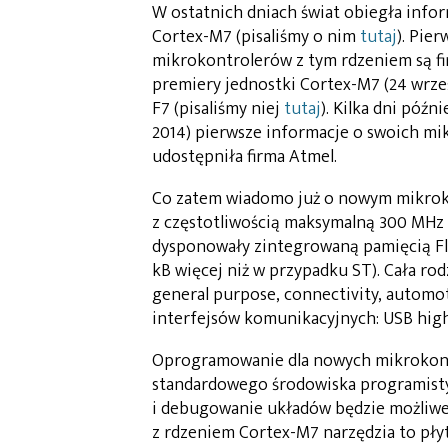
W ostatnich dniach świat obiegła inf
Cortex-M7 (pisaliśmy o nim
tutaj
). Pie
mikrokontrolerów z tym rdzeniem są fir
premiery jednostki Cortex-M7 (24 wrze
F7 (pisaliśmy niej
tutaj
). Kilka dni póź
2014) pierwsze informacje o swoich mi
udostępniła firma Atmel.
Co zatem wiadomo już o nowym mikroko
z częstotliwością maksymalną 300 MHz (
dysponowały zintegrowaną pamięcią Flas
kB więcej niż w przypadku ST). Cała ro
general purpose, connectivity, automo
interfejsów komunikacyjnych: USB hig
Oprogramowanie dla nowych mikrokont
standardowego środowiska programisty
i debugowanie układów będzie możliwe 
z rdzeniem Cortex-M7 narzędzia to płyt