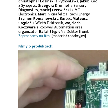
Christopher Lozinski
z PythonLinks,
Jakub Koc
z Synopsys,
Grzegorz Kronhof
z Sensory
Diagnostics,
Maciej Czerwiński
z MC
Electronics,
Marcin Knafel
z Hitachi Energy,
Szymon Romanowski
z Bustec,
Mateusz
Stępień
z Würth Elektronik,
Wojciech
Koczwara
z Rockwell Automation oraz
organizator
Rafał Stępień
z DoktorTronik.
Zapraszamy na film!
[materiał redakcyjny]
Filmy o produktach: