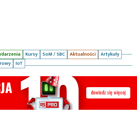
darzenia
Kursy
SoM / SBC
Aktualności
Artykuły
arowy
IoT