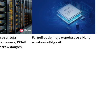
prezentują
Farnell podejmuje współpracę z Hailo
ci masowej PCIe®
w zakresie Edge AI
centrów danych