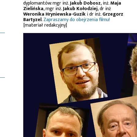
dyplomantów: mgr inż.
Jakub Dobosz
, inż.
Maja
Zielińska
, mgr inż.
Jakub Kołodziej
, dr inż
Weronika Hryniewska-Guzik
i dr inż.
Grzegorz
Bartyzel
.
Zapraszamy do obejrzenia filmu!
[materiał redakcyjny]