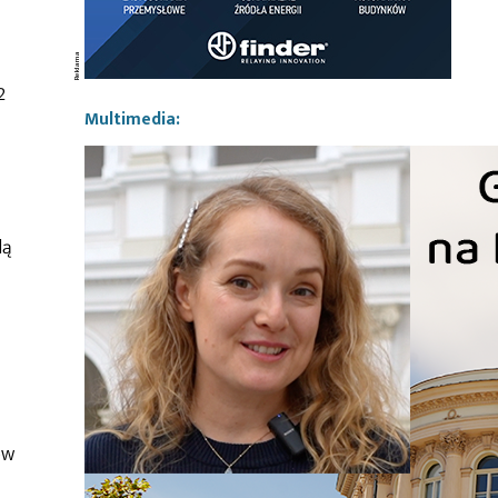
2
Multimedia:
dą
ów