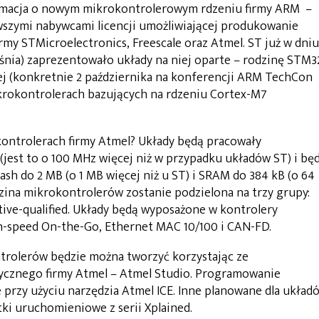
ormacja o nowym mikrokontrolerowym rdzeniu firmy ARM –
rwszymi nabywcami licencji umożliwiającej produkowanie
my STMicroelectronics, Freescale oraz Atmel. ST już w dniu
śnia) zaprezentowało układy na niej oparte – rodzinę STM3
niej (konkretnie 2 października na konferencji ARM TechCon
krokontrolerach bazujących na rdzeniu Cortex-M7
ntrolerach firmy Atmel? Układy będą pracowały
jest to o 100 MHz więcej niż w przypadku układów ST) i bę
h do 2 MB (o 1 MB więcej niż u ST) i SRAM do 384 kB (o 64
dzina mikrokontrolerów zostanie podzielona na trzy grupy:
tive-qualified. Układy będą wyposażone w kontrolery
h-speed On-the-Go, Ethernet MAC 10/100 i CAN-FD.
rolerów będzie można tworzyć korzystając ze
cznego firmy Atmel – Atmel Studio. Programowanie
przy użyciu narzędzia Atmel ICE. Inne planowane dla układ
ki uruchomieniowe z serii Xplained.