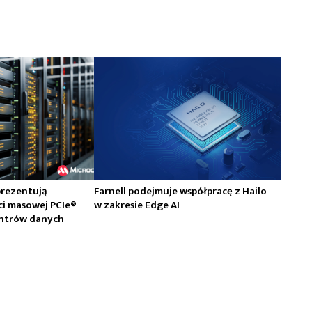
prezentują
Farnell podejmuje współpracę z Hailo
ci masowej PCIe®
w zakresie Edge AI
centrów danych