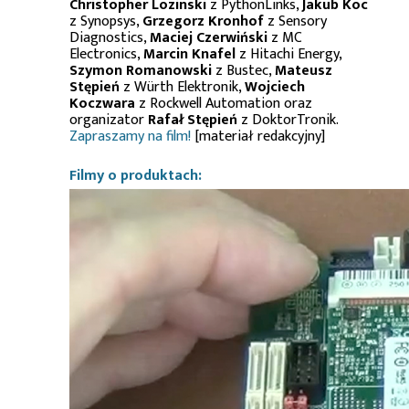
Christopher Lozinski
z PythonLinks,
Jakub Koc
z Synopsys,
Grzegorz Kronhof
z Sensory
Diagnostics,
Maciej Czerwiński
z MC
Electronics,
Marcin Knafel
z Hitachi Energy,
Szymon Romanowski
z Bustec,
Mateusz
Stępień
z Würth Elektronik,
Wojciech
Koczwara
z Rockwell Automation oraz
organizator
Rafał Stępień
z DoktorTronik.
Zapraszamy na film!
[materiał redakcyjny]
Filmy o produktach: