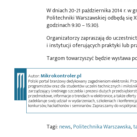
W dniach 20-21 października 2014 r. w 
Politechniki Warszawskiej odbędą się X
godzinach 9:30 – 15:30).
Organizatorzy zapraszają do uczestnic
i instytucji oferujących praktyki lub p
Targom towarzyszyć będzie wystawa pol
Mikrokontroler.pl
Autor:
Polski portal branżowy dedykowany zagadnieniom elektroniki. Przez
programistów oraz dla studentów uczelni technicznych i miłośnikó
zarządzający średniego szczebla i prezesi dużych przedsiębiors
przedmiotowe, informacje o trendach w elektronice, a także oferty 
zadeklaruje swój udział w wydarzeniach, szkoleniach i konferencja
konkursów, hackathonów i seminariów. Zapraszamy do współprac
Tagi:
news
,
Politechnika Warszawska
,
t