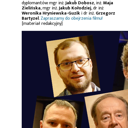
dyplomantów: mgr inż.
Jakub Dobosz
, inż.
Maja
Zielińska
, mgr inż.
Jakub Kołodziej
, dr inż
Weronika Hryniewska-Guzik
i dr inż.
Grzegorz
Bartyzel
.
Zapraszamy do obejrzenia filmu!
[materiał redakcyjny]