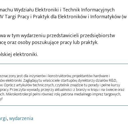
gmachu Wydziału Elektroniki i Technik Informacyjnych
IV Targi Pracy i Praktyk dla Elektroników i Informatyków (w
twa w tym wydarzeniu przedstawicieli przedsiębiorstw
racę oraz osoby poszukujące pracy lub praktyk.
skiej elektroniki.
naczony jest dla inżynierów i konstruktorów, projektantów hardware i
w elektroniki. Zaglądają tu właściciele startupów, dyrektorzy działów R&D,
tw. Oprócz artykułów technicznych, czytelnik znajdzie tu porady i pełne kursy
pracy. Przeczyta wywiady, przejrzy aktualności z branży w kraju i na świecie oraz
ch. Mikrokontroler.pl pełni również rolę patrona medialnego imprez targowych,
y!
argi
,
wydarzenia