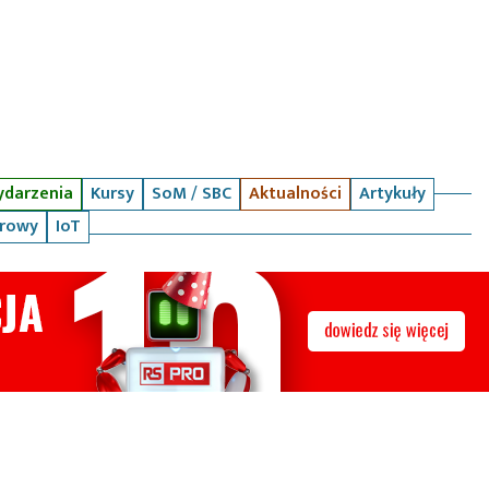
darzenia
Kursy
SoM / SBC
Aktualności
Artykuły
arowy
IoT