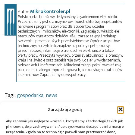
Mikrokontroler.pl
Autor:
Polski portal branżowy dedykowany zagadnieniom elektroniki.
Przeznaczony jest dla inżynierów i konstruktorów, projektantów
hardware i programistów oraz dla studentów uczelni
technicznych i miłośników elektroniki. Zaglądają tu właściciele
startupów, dyrektorzy działów R&D, zarządzający średniego
szczebla i prezesi dużych przedsiębiorstw. Oprócz artykułów
technicznych, czytelnik znajdzie tu porady i pełne kursy
przedmiotowe, informacje o trendach w elektronice, a także
oferty pracy. Przeczyta wywiady, przejrzy aktualności z branży w
kraju i na świecie oraz zadeklaruje swój udział w wydarzeniach,
szkoleniach i konferencjach. Mikrokontroler.pl pełni również rolę
patrona medialnego imprez targowych, konkursów, hackathonów
i seminariów. Zapraszamy do współpracy!
Tagi:
gospodarka
,
news
Zarządzaj zgodą
Przeczytaj również:
Aby zapewnić jak najlepsze wrażenia, korzystamy z technologii, takich jak
pliki cookie, do przechowywania i/lub uzyskiwania dostępu do informacji o
urządzeniu. Zgoda na te technologie pozwoli nam przetwarzać dane,