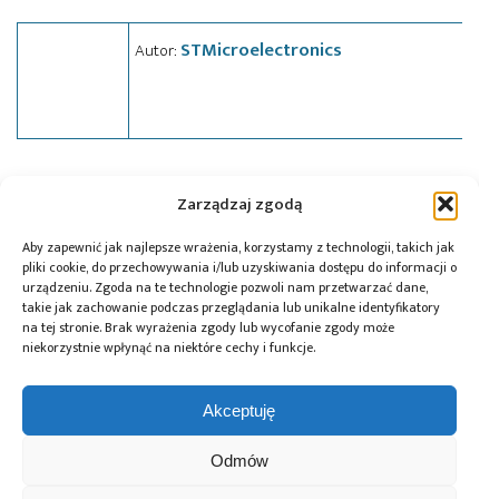
STMicroelectronics
Autor:
Tagi:
MEMS
,
news
,
podzespoły
,
STMicroelectronics
Zarządzaj zgodą
Aby zapewnić jak najlepsze wrażenia, korzystamy z technologii, takich jak
pliki cookie, do przechowywania i/lub uzyskiwania dostępu do informacji o
Przeczytaj również:
urządzeniu. Zgoda na te technologie pozwoli nam przetwarzać dane,
takie jak zachowanie podczas przeglądania lub unikalne identyfikatory
na tej stronie. Brak wyrażenia zgody lub wycofanie zgody może
niekorzystnie wpłynąć na niektóre cechy i funkcje.
Akceptuję
Würth Elektronik
10 lat Finder
Global Electronics
ICS wprowadza
Polska – jubileusz
Association
Odmów
przetwornice
z perspektywą
opublikowało
DC/DC do
dalszego rozwoju
normę IPC-A-630A