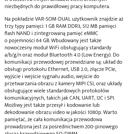
niezbędnych do prawidłowej pracy komputera.
Na pokładzie VAR-SOM-DUAL użytkownik znajdzie aż
trzy typy pamięci: 1 GB RAM DDR3, 512 MB pamięci
flash NAND i zintegrowaną pamięć eMMC
o pojemności 64 GB. Wbudowany jest także
nowoczesny moduł WiFi obsługujący standardy
a/b/g/n oraz moduł Bluetooth 4.0 (Low Energy). Do
komunikacji przewodowej przewidziane są: układ do
obsługi protokołu Ethernet, USB 2.0, złącze PCIe,
wyjście i wejście sygnału audio, wejście do
przetwarzania obrazu z kamery MIPI CSI, oraz układy
obsługujące wiele standardowych protokołów
komunikacyjnych, takich jak CAN, UART, I2C i SPI.
Możliwy jest także przesył i kodowanie lub
dekodowanie obrazu video w jakości 1080p. Warto
pamiętać, że cała komunikacja przewodowa
prowadzona jest za pośrednictwem 200-pinowego
złącza krawędziowego SO-DIMM.