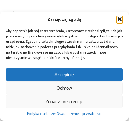
Tagi:
news
,
SOM
,
Soyter
,
Variscite
Zarządzaj zgodą
Aby zapewnić jak najlepsze wrażenia, korzystamy z technologii, takich jak
pliki cookie, do przechowywania i/lub uzyskiwania dostępu do informacji o
Przeczytaj również:
urządzeniu. Zgoda na te technologie pozwoli nam przetwarzać dane,
takie jak zachowanie podczas przeglądania lub unikalne identyfikatory
na tej stronie. Brak wyrażenia zgody lub wycofanie zgody może
niekorzystnie wpłynąć na niektóre cechy i funkcje.
Akceptuję
Global Electronics
Microchip i Micron
Farnell podejmuje
Association
prezentują
współpracę
Odmów
opublikowało
architekturę
z Hailo w zakresie
normę IPC-A-630A
pamięci masowej
Edge AI
dotyczącą
PCIe® Gen 6 dla AI
Zobacz preferencje
obudów
oraz centrów
elektronicznych
danych
Polityka ciasteczek
Oświadczenie o prywatności
Advertising prices
Kontakt
Polityka prywatności