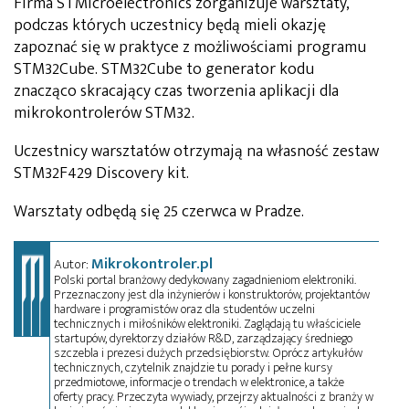
Firma STMicroelectronics zorganizuje warsztaty,
podczas których uczestnicy będą mieli okazję
zapoznać się w praktyce z możliwościami programu
STM32Cube. STM32Cube to generator kodu
znacząco skracający czas tworzenia aplikacji dla
mikrokontrolerów STM32.
Uczestnicy warsztatów otrzymają na własność zestaw
STM32F429 Discovery kit.
Warsztaty odbędą się 25 czerwca w Pradze.
Mikrokontroler.pl
Autor:
Polski portal branżowy dedykowany zagadnieniom elektroniki.
Przeznaczony jest dla inżynierów i konstruktorów, projektantów
hardware i programistów oraz dla studentów uczelni
technicznych i miłośników elektroniki. Zaglądają tu właściciele
startupów, dyrektorzy działów R&D, zarządzający średniego
szczebla i prezesi dużych przedsiębiorstw. Oprócz artykułów
technicznych, czytelnik znajdzie tu porady i pełne kursy
przedmiotowe, informacje o trendach w elektronice, a także
oferty pracy. Przeczyta wywiady, przejrzy aktualności z branży w