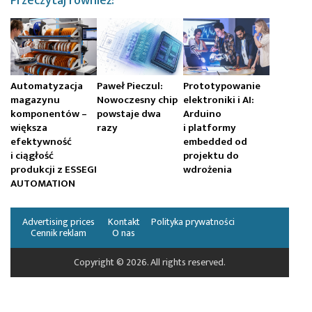
Przeczytaj również:
Automatyzacja
Paweł Pieczul:
Prototypowanie
magazynu
Nowoczesny chip
elektroniki i AI:
komponentów –
powstaje dwa
Arduino
większa
razy
i platformy
efektywność
embedded od
i ciągłość
projektu do
produkcji z ESSEGI
wdrożenia
AUTOMATION
Advertising prices
Kontakt
Polityka prywatności
Cennik reklam
O nas
Copyright © 2026. All rights reserved.