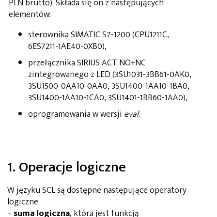
PLN brutto). Składa się on z następujących
elementów:
sterownika SIMATIC S7-1200 (CPU1211C,
6ES7211-1AE40-0XB0),
przełącznika SIRIUS ACT NO+NC
zintegrowanego z LED (3SU1031-3BB61-0AK0,
3SU1500-0AA10-0AA0, 3SU1400-1AA10-1BA0,
3SU1400-1AA10-1CA0, 3SU1401-1BB60-1AA0),
oprogramowania w wersji
eval
.
1. Operacje logiczne
W języku SCL są dostępne następujące operatory
logiczne:
–
suma logiczna
, która jest funkcją