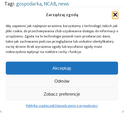
Tagi:
gospodarka
,
NCAB
,
news
Zarządzaj zgodą
Aby zapewnić jak najlepsze wrażenia, korzystamy z technologii, takich jak
Przeczytaj również:
pliki cookie, do przechowywania i/lub uzyskiwania dostępu do informacji o
urządzeniu. Zgoda na te technologie pozwoli nam przetwarzać dane,
takie jak zachowanie podczas przeglądania lub unikalne identyfikatory
na tej stronie. Brak wyrażenia zgody lub wycofanie zgody może
niekorzystnie wpłynąć na niektóre cechy i funkcje.
Global Electronics
Microchip i Micron
Farnell podejmuje
Akceptuję
Association
prezentują
współpracę
opublikowało
architekturę
z Hailo w zakresie
Odmów
normę IPC-A-630A
pamięci masowej
Edge AI
dotyczącą
PCIe® Gen 6 dla AI
obudów
oraz centrów
Zobacz preferencje
elektronicznych
danych
Polityka ciasteczek
Oświadczenie o prywatności
Advertising prices
Kontakt
Polityka prywatności
Cennik reklam
O nas