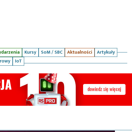
darzenia
Kursy
SoM / SBC
Aktualności
Artykuły
arowy
IoT