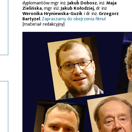
dyplomantów: mgr inż.
Jakub Dobosz
, inż.
Maja
Zielińska
, mgr inż.
Jakub Kołodziej
, dr inż
Weronika Hryniewska-Guzik
i dr inż.
Grzegorz
Bartyzel
.
Zapraszamy do obejrzenia filmu!
[materiał redakcyjny]