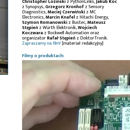
Christopher Lozinski
z PythonLinks,
Jakub Koc
z Synopsys,
Grzegorz Kronhof
z Sensory
Diagnostics,
Maciej Czerwiński
z MC
Electronics,
Marcin Knafel
z Hitachi Energy,
Szymon Romanowski
z Bustec,
Mateusz
Stępień
z Würth Elektronik,
Wojciech
Koczwara
z Rockwell Automation oraz
organizator
Rafał Stępień
z DoktorTronik.
Zapraszamy na film!
[materiał redakcyjny]
Filmy o produktach: