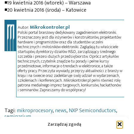
◾19 kwietnia 2016 (wtorek) – Warszawa
◾20 kwietnia 2016 (środa) – Katowice
Mikrokontroler.pl
Autor:
Polski portal branżowy dedykowany zagadnieniom elektroniki.
Przeznaczony jest dla inżynierów i konstruktorów, projektantów
hardware i programistów oraz dla studentów uczelni
technicznych i miłośników elektroniki. Zaglądają tu właściciele
startupów, dyrektorzy działów R&D, zarządzający średniego
szczebla i prezesi dużych przedsiębiorstw. Oprócz artykułów
technicznych, czytelnik znajdzie tu porady i pełne kursy
przedmiotowe, informacje o trendach w elektronice, a także
oferty pracy. Przeczyta wywiady, przejrzy aktualności z branży w
kraju i na świecie oraz zadeklaruje swój udział w wydarzeniach,
szkoleniach i konferencjach. Mikrokontroler.pl pełni również rolę
patrona medialnego imprez targowych, konkursów, hackathonów
i seminariów. Zapraszamy do współpracy!
Tagi:
mikroprocesory
,
news
,
NXP Semiconductors
,
seminarium
Zarządzaj zgodą