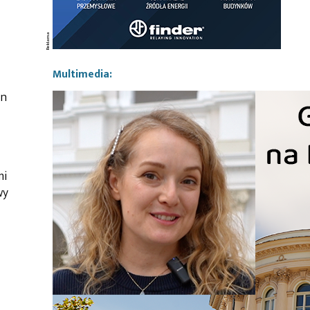
Multimedia:
en
mi
wy