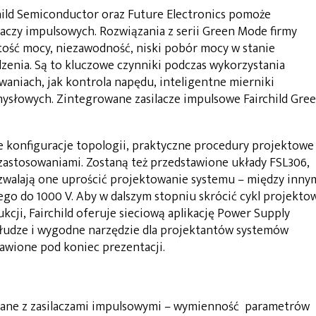
ild Semiconductor oraz Future Electronics pomoże
laczy impulsowych. Rozwiązania z serii Green Mode firmy
stość mocy, niezawodność, niski pobór mocy w stanie
dzenia. Są to kluczowe czynniki podczas wykorzystania
waniach, jak kontrola napędu, inteligentne mierniki
mysłowych. Zintegrowane zasilacze impulsowe Fairchild Gre
konfiguracje topologii, praktyczne procedury projektowe
astosowaniami. Zostaną też przedstawione układy FSL306,
ozwalają one uprościć projektowanie systemu – między inny
ego do 1000 V. Aby w dalszym stopniu skrócić cykl projekto
kcji, Fairchild oferuje sieciową aplikację Power Supply
łudze i wygodne narzędzie dla projektantów systemów
tawione pod koniec prezentacji.
zane z zasilaczami impulsowymi – wymienność parametrów