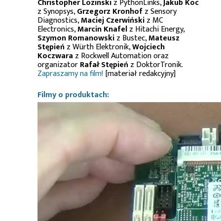
Christopher Lozinski
z PythonLinks,
Jakub Koc
z Synopsys,
Grzegorz Kronhof
z Sensory
Diagnostics,
Maciej Czerwiński
z MC
Electronics,
Marcin Knafel
z Hitachi Energy,
Szymon Romanowski
z Bustec,
Mateusz
Stępień
z Würth Elektronik,
Wojciech
Koczwara
z Rockwell Automation oraz
organizator
Rafał Stępień
z DoktorTronik.
Zapraszamy na film!
[materiał redakcyjny]
Filmy o produktach: