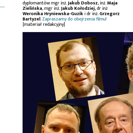
dyplomantów: mgr inż.
Jakub Dobosz
, inż.
Maja
Zielińska
, mgr inż.
Jakub Kołodziej
, dr inż
Weronika Hryniewska-Guzik
i dr inż.
Grzegorz
Bartyzel
.
Zapraszamy do obejrzenia filmu!
[materiał redakcyjny]