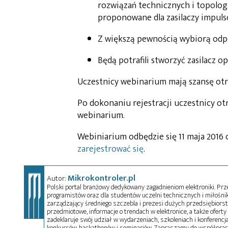
rozwiązań technicznych i topologi
proponowane dla zasilaczy impulso
Z większą pewnością wybiorą odp
Będą potrafili stworzyć zasilacz o
Uczestnicy webinarium mają szansę otr
Po dokonaniu rejestracji uczestnicy o
webinarium.
Webiniarium odbędzie się 11 maja 2016 o
zarejestrować się
.
Mikrokontroler.pl
Autor:
Polski portal branżowy dedykowany zagadnieniom elektroniki. Przez
programistów oraz dla studentów uczelni technicznych i miłośnikó
zarządzający średniego szczebla i prezesi dużych przedsiębiors
przedmiotowe, informacje o trendach w elektronice, a także oferty 
zadeklaruje swój udział w wydarzeniach, szkoleniach i konferencja
konkursów, hackathonów i seminariów. Zapraszamy do współprac