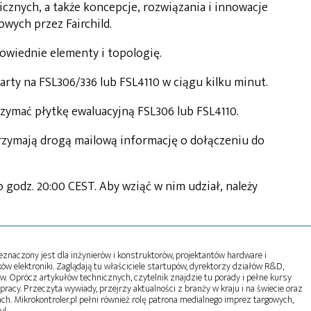
cznych, a także koncepcje, rozwiązania i innowacje
wych przez Fairchild.
owiednie elementy i topologię.
party na FSL306/336 lub FSL4110 w ciągu kilku minut.
zymać płytkę ewaluacyjną FSL306 lub FSL4110.
trzymają drogą mailową informację o dołączeniu do
 godz. 20:00 CEST. Aby wziąć w nim udział, należy
naczony jest dla inżynierów i konstruktorów, projektantów hardware i
w elektroniki. Zaglądają tu właściciele startupów, dyrektorzy działów R&D,
tw. Oprócz artykułów technicznych, czytelnik znajdzie tu porady i pełne kursy
pracy. Przeczyta wywiady, przejrzy aktualności z branży w kraju i na świecie oraz
ch. Mikrokontroler.pl pełni również rolę patrona medialnego imprez targowych,
y!