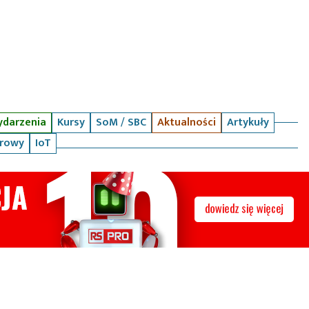
darzenia
Kursy
SoM / SBC
Aktualności
Artykuły
arowy
IoT