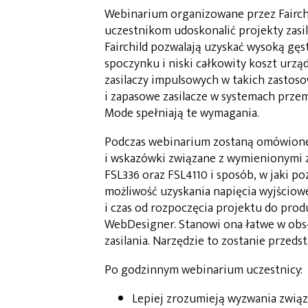
Webinarium organizowane przez Fairch
uczestnikom udoskonalić projekty zasi
Fairchild pozwalają uzyskać wysoką gę
spoczynku i niski całkowity koszt urzą
zasilaczy impulsowych w takich zastoso
i zapasowe zasilacze w systemach prze
Mode spełniają te wymagania.
Podczas webinarium zostaną omówione 
i wskazówki związane z wymienionymi z
FSL336 oraz FSL4110 i sposób, w jaki p
możliwość uzyskania napięcia wyjściow
i czas od rozpoczęcia projektu do produ
WebDesigner. Stanowi ona łatwe w obs
zasilania. Narzędzie to zostanie przeds
Po godzinnym webinarium uczestnicy:
Lepiej zrozumieją wyzwania zwią