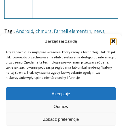
Tagi:
Android
,
chmura
,
Farnell element14
,
news
,
Texas Instruments
Zarządzaj zgodą
Aby zapewnić jak najlepsze wrażenia, korzystamy z technologii, takich jak
pliki cookie, do przechowywania i/lub uzyskiwania dostępu do informacji o
Przeczytaj również:
urządzeniu. Zgoda na te technologie pozwoli nam przetwarzać dane,
takie jak zachowanie podczas przeglądania lub unikalne identyfikatory
na tej stronie. Brak wyrażenia zgody lub wycofanie zgody może
niekorzystnie wpłynąć na niektóre cechy i funkcje.
Akceptuję
Global Electronics
Microchip i Micron
Farnell podejmuje
Association
prezentują
współpracę
Odmów
opublikowało
architekturę
z Hailo w zakresie
normę IPC-A-630A
pamięci masowej
Edge AI
dotyczącą
PCIe® Gen 6 dla AI
Zobacz preferencje
obudów
oraz centrów