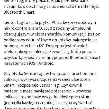
SensorTag, który pokazuje, jak przenieść dane
z czujników do chmury za pośrednictwem interfejsu
Bluetooth Smart.
SensorTag to mała płytka PCB z bezprzewodowym
mikrokontrolerem CC2650 z rodziny SimpleLink
obsługującym wiele standardów komunikacji. Jest on
podłączony do 10 różnych czujników, najczęściej za
pomocą interfejsu I2C. Dostępna jest również
wielofunkcyjna aplikacja SensorTag, która pozwala
uzyskać łączność z chmurą poprzez Bluetooth Smart
na systemach iOS i Android.
Gdy płytka SensorTag jest włączona, uruchomiona
aplikacja wykrywa urządzenia w sieci Bluetooth
Smart i rozpoznaje SensorTag. Użytkownik
następnie może nawiązać połączenie – wówczas
aplikacja rozpoznaje wszystkie dostępne usługi
(jedna dla każdego czujnika) i zaczyna wyświetlać
dane z czujników. Każda usługa aplikacji ma interfejs