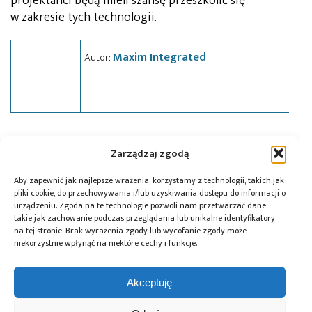
projektanci będą mieli szansę przeszkolić się
w zakresie tych technologii.
Maxim Integrated
Autor:
Tagi:
Avnet Silica
,
Maxim Integrated
,
news
,
Zarządzaj zgodą
seminarium
,
wydarzenie
,
zasilanie
Aby zapewnić jak najlepsze wrażenia, korzystamy z technologii, takich jak
pliki cookie, do przechowywania i/lub uzyskiwania dostępu do informacji o
urządzeniu. Zgoda na te technologie pozwoli nam przetwarzać dane,
Przeczytaj również:
takie jak zachowanie podczas przeglądania lub unikalne identyfikatory
na tej stronie. Brak wyrażenia zgody lub wycofanie zgody może
niekorzystnie wpłynąć na niektóre cechy i funkcje.
Akceptuję
Global Electronics
Microchip i Micron
Farnell podejmuje