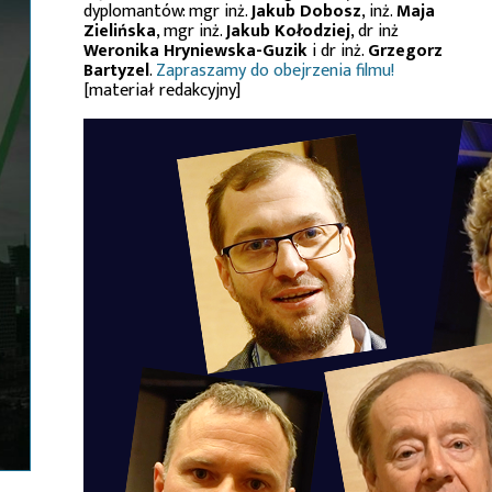
dyplomantów: mgr inż.
Jakub Dobosz
, inż.
Maja
Zielińska
, mgr inż.
Jakub Kołodziej
, dr inż
Weronika Hryniewska-Guzik
i dr inż.
Grzegorz
Bartyzel
.
Zapraszamy do obejrzenia filmu!
[materiał redakcyjny]