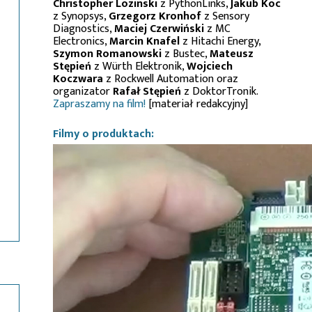
Christopher Lozinski
z PythonLinks,
Jakub Koc
z Synopsys,
Grzegorz Kronhof
z Sensory
Diagnostics,
Maciej Czerwiński
z MC
Electronics,
Marcin Knafel
z Hitachi Energy,
Szymon Romanowski
z Bustec,
Mateusz
Stępień
z Würth Elektronik,
Wojciech
Koczwara
z Rockwell Automation oraz
organizator
Rafał Stępień
z DoktorTronik.
Zapraszamy na film!
[materiał redakcyjny]
Filmy o produktach: