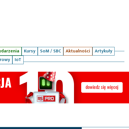
darzenia
Kursy
SoM / SBC
Aktualności
Artykuły
arowy
IoT