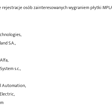
nie rejestracje osób zainteresowanych wygraniem płytki MPL
chnologies,
and S.A.,
Alfa,
ystem s.c.,
l Automation,
lectric,
em