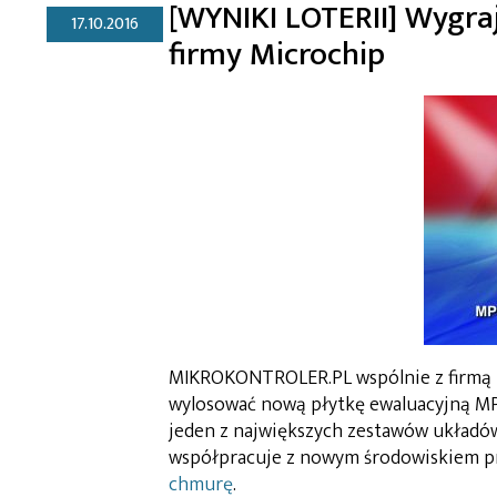
[WYNIKI LOTERII] Wygra
17.10.2016
firmy Microchip
MIKROKONTROLER.PL wspólnie z firmą Mi
wylosować nową płytkę ewaluacyjną MP
jeden z największych zestawów układów 
współpracuje z nowym środowiskiem 
chmurę
.