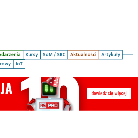
darzenia
Kursy
SoM / SBC
Aktualności
Artykuły
arowy
IoT