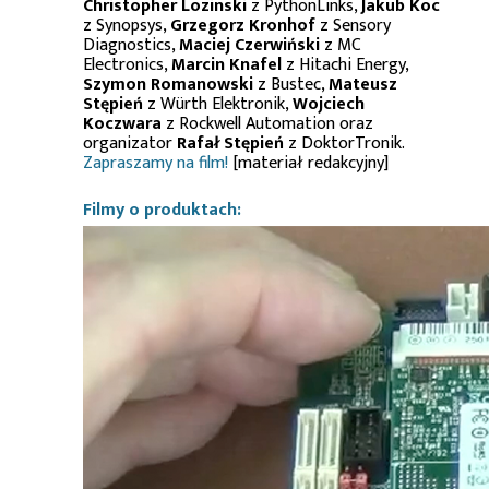
Christopher Lozinski
z PythonLinks,
Jakub Koc
z Synopsys,
Grzegorz Kronhof
z Sensory
Diagnostics,
Maciej Czerwiński
z MC
Electronics,
Marcin Knafel
z Hitachi Energy,
Szymon Romanowski
z Bustec,
Mateusz
Stępień
z Würth Elektronik,
Wojciech
Koczwara
z Rockwell Automation oraz
organizator
Rafał Stępień
z DoktorTronik.
Zapraszamy na film!
[materiał redakcyjny]
Filmy o produktach: