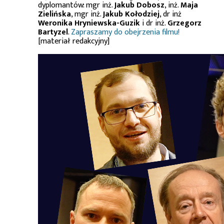
dyplomantów: mgr inż.
Jakub Dobosz
, inż.
Maja
Zielińska
, mgr inż.
Jakub Kołodziej
, dr inż
Weronika Hryniewska-Guzik
i dr inż.
Grzegorz
Bartyzel
.
Zapraszamy do obejrzenia filmu!
[materiał redakcyjny]