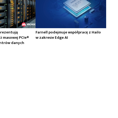
prezentują
Farnell podejmuje współpracę z Hailo
ci masowej PCIe®
w zakresie Edge AI
centrów danych