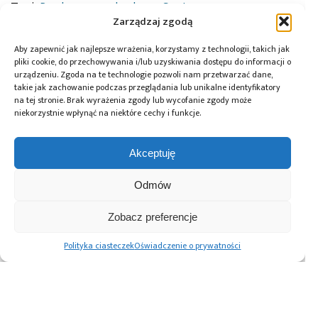
Tagi:
Bopla
,
news
,
obudowa
,
Soyter
Zarządzaj zgodą
Aby zapewnić jak najlepsze wrażenia, korzystamy z technologii, takich jak
pliki cookie, do przechowywania i/lub uzyskiwania dostępu do informacji o
Przeczytaj również:
urządzeniu. Zgoda na te technologie pozwoli nam przetwarzać dane,
takie jak zachowanie podczas przeglądania lub unikalne identyfikatory
na tej stronie. Brak wyrażenia zgody lub wycofanie zgody może
niekorzystnie wpłynąć na niektóre cechy i funkcje.
Akceptuję
Global Electronics
Microchip i Micron
Farnell podejmuje
Association
prezentują
współpracę
opublikowało
architekturę
z Hailo w zakresie
Odmów
normę IPC-A-630A
pamięci masowej
Edge AI
dotyczącą
PCIe® Gen 6 dla AI
Zobacz preferencje
obudów
oraz centrów
elektronicznych
danych
Polityka ciasteczek
Oświadczenie o prywatności
Advertising prices
Kontakt
Polityka prywatności
Cennik reklam
O nas