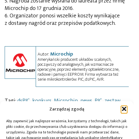
5. Nagroda zostanie wysłana do laureata przez firmę
Microchip do 17 grudnia 2016.
6. Organizator ponosi wszelkie koszty wynikające
z dostawy nagród oraz przepisów podatkowych.
Microchip
Autor:
Amerykański producent układów scalonych,
począwszy od analogowych, jak wzmacniacze
operacyjne, poprzez elementy optoelektroniczne,
radiowe i pamięci EEPROM. Firma wytwarza też
serie mikrokontrolerów: PIC, dsPIC, AVR.
Tagi:
dsPIC
,
konkurs
,
Microchip
,
news
,
PIC
,
zestaw
projektowy
Zarządzaj zgodą
Aby zapewnić jak najlepsze wrażenia, korzystamy z technologii, takich jak
pliki cookie, do przechowywania i/lub uzyskiwania dostępu do informacji o
urządzeniu. Zgoda na te technologie pozwoli nam przetwarzać dane,
Przeczytaj również:
takie jak zachowanie podczas przeglądania lub unikalne identyfikatory