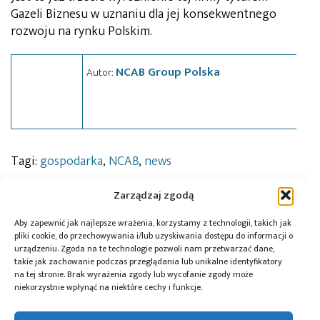
Gazeli Biznesu w uznaniu dla jej konsekwentnego
rozwoju na rynku Polskim.
NCAB Group Polska
Autor:
Tagi:
gospodarka
,
NCAB
,
news
Zarządzaj zgodą
Przeczytaj również:
Aby zapewnić jak najlepsze wrażenia, korzystamy z technologii, takich jak
pliki cookie, do przechowywania i/lub uzyskiwania dostępu do informacji o
urządzeniu. Zgoda na te technologie pozwoli nam przetwarzać dane,
takie jak zachowanie podczas przeglądania lub unikalne identyfikatory
na tej stronie. Brak wyrażenia zgody lub wycofanie zgody może
niekorzystnie wpłynąć na niektóre cechy i funkcje.
Global Electronics
Microchip i Micron
Farnell podejmuje