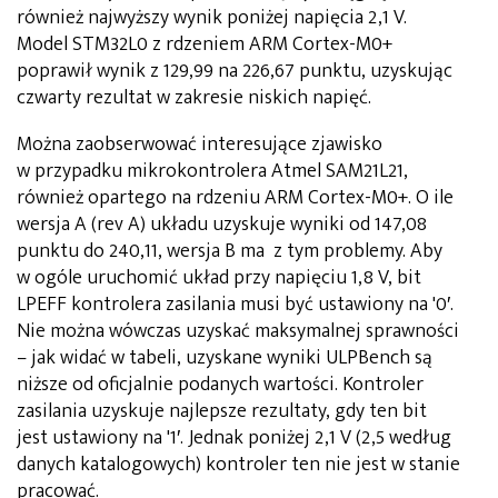
również najwyższy wynik poniżej napięcia 2,1 V.
Model STM32L0 z rdzeniem ARM Cortex-M0+
poprawił wynik z 129,99 na 226,67 punktu, uzyskując
czwarty rezultat w zakresie niskich napięć.
Można zaobserwować interesujące zjawisko
w przypadku mikrokontrolera Atmel SAM21L21,
również opartego na rdzeniu ARM Cortex-M0+. O ile
wersja A (rev A) układu uzyskuje wyniki od 147,08
punktu do 240,11, wersja B ma z tym problemy. Aby
w ogóle uruchomić układ przy napięciu 1,8 V, bit
LPEFF kontrolera zasilania musi być ustawiony na '0′.
Nie można wówczas uzyskać maksymalnej sprawności
– jak widać w tabeli, uzyskane wyniki ULPBench są
niższe od oficjalnie podanych wartości. Kontroler
zasilania uzyskuje najlepsze rezultaty, gdy ten bit
jest ustawiony na '1′. Jednak poniżej 2,1 V (2,5 według
danych katalogowych) kontroler ten nie jest w stanie
pracować.