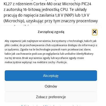
KL27 z rdzeniem Cortex-M0 oraz Microchip PIC24
z autorską 16-bitową jednostką CPU. Te układy
pracują do napięcia zasilania 1,8 V (NXP) lub 1,9 V
(Microchip), uzyskując przy tym znaczny procentowy
wzrost wyników.
Zarządzaj zgodą
Frank Riemenschneider
Autor:
Aby zapewnić jak najlepsze wrażenia, korzystamy z technologii, takich jak
Inż. Frank Riemenschneider Redaktor naczelny
pliki cookie, do przechowywania i/lub uzyskiwania dostępu do informacji o
Design & Elektronik i członek rady Embedded World.
urządzeniu. Zgoda na te technologie pozwoli nam przetwarzać dane,
Frank otrzymał dyplom magistra inżyniera elektryka
takie jak zachowanie podczas przeglądania lub unikalne identyfikatory
na Uniwersytecie Leibnitz w Hanowerze i jest
na tej stronie. Brak wyrażenia zgody lub wycofanie zgody może
akredytowanym inżynierem ARM.
niekorzystnie wpłynąć na niektóre cechy i funkcje.
Tagi:
benchmark
,
EEMBC
,
ULP
Akceptuję
Odmów
Przeczytaj również:
Zobacz preferencje