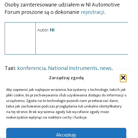
Osoby zainteresowane udziałem w NI Automotive
Forum proszone są o dokonanie
rejestracji
.
NI
Autor:
Tagi:
konferencja
,
National Instruments
,
news
,
wydarzenie
Zarządzaj zgodą
Aby zapewnić jak najlepsze wrażenia, korzystamy z technologii, takich jak
pliki cookie, do przechowywania i/lub uzyskiwania dostępu do informacji o
Przeczytaj również:
urządzeniu. Zgoda na te technologie pozwoli nam przetwarzać dane,
takie jak zachowanie podczas przeglądania lub unikalne identyfikatory
na tej stronie. Brak wyrażenia zgody lub wycofanie zgody może
niekorzystnie wpłynąć na niektóre cechy i funkcje.
Akceptuję