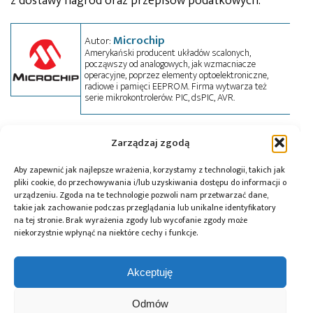
z dostawy nagród oraz przepisów podatkowych.
Microchip
Autor:
Amerykański producent układów scalonych,
począwszy od analogowych, jak wzmacniacze
operacyjne, poprzez elementy optoelektroniczne,
radiowe i pamięci EEPROM. Firma wytwarza też
serie mikrokontrolerów: PIC, dsPIC, AVR.
Zarządzaj zgodą
Tagi:
audio
,
konkurs
,
Microchip
,
news
,
zestaw
ewaluacyjny
Aby zapewnić jak najlepsze wrażenia, korzystamy z technologii, takich jak
pliki cookie, do przechowywania i/lub uzyskiwania dostępu do informacji o
urządzeniu. Zgoda na te technologie pozwoli nam przetwarzać dane,
takie jak zachowanie podczas przeglądania lub unikalne identyfikatory
Przeczytaj również:
na tej stronie. Brak wyrażenia zgody lub wycofanie zgody może
niekorzystnie wpłynąć na niektóre cechy i funkcje.
Akceptuję
Odmów
Global Electronics
Microchip i Micron
Farnell podejmuje