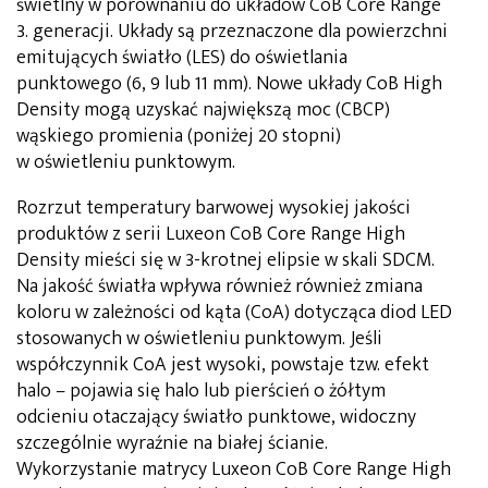
świetlny w porównaniu do układów CoB Core Range
3. generacji. Układy są przeznaczone dla powierzchni
emitujących światło (LES) do oświetlania
punktowego (6, 9 lub 11 mm). Nowe układy CoB High
Density mogą uzyskać największą moc (CBCP)
wąskiego promienia (poniżej 20 stopni)
w oświetleniu punktowym.
Rozrzut temperatury barwowej wysokiej jakości
produktów z serii Luxeon CoB Core Range High
Density mieści się w 3-krotnej elipsie w skali SDCM.
Na jakość światła wpływa również również zmiana
koloru w zależności od kąta (CoA) dotycząca diod LED
stosowanych w oświetleniu punktowym. Jeśli
współczynnik CoA jest wysoki, powstaje tzw. efekt
halo – pojawia się halo lub pierścień o żółtym
odcieniu otaczający światło punktowe, widoczny
szczególnie wyraźnie na białej ścianie.
Wykorzystanie matrycy Luxeon CoB Core Range High