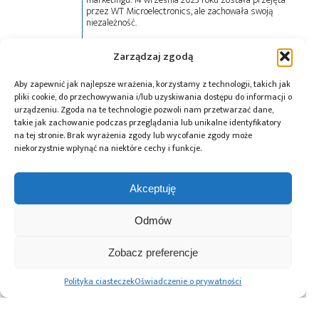
przez WT Microelectronics, ale zachowała swoją
niezależność.
Zarządzaj zgodą
Tagi:
Future Electronics
,
LED
,
Lumileds
,
news
Aby zapewnić jak najlepsze wrażenia, korzystamy z technologii, takich jak
pliki cookie, do przechowywania i/lub uzyskiwania dostępu do informacji o
urządzeniu. Zgoda na te technologie pozwoli nam przetwarzać dane,
takie jak zachowanie podczas przeglądania lub unikalne identyfikatory
Przeczytaj również:
na tej stronie. Brak wyrażenia zgody lub wycofanie zgody może
niekorzystnie wpłynąć na niektóre cechy i funkcje.
Akceptuję
Odmów
Renesas Gen 3
Würth Elektronik
10 lat Finder
MRDIMM zwiększa
ICS wprowadza
Polska – jubileusz
wydajność
przetwornice
z perspektywą
Zobacz preferencje
pamięci DDR5 na
DC/DC do
dalszego rozwoju
potrzeby AI i HPC
zastosowań
Polityka ciasteczek
Oświadczenie o prywatności
motoryzacyjnych