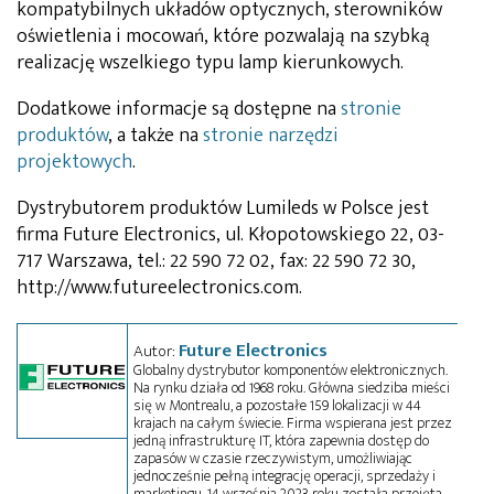
kompatybilnych układów optycznych, sterowników
oświetlenia i mocowań, które pozwalają na szybką
realizację wszelkiego typu lamp kierunkowych.
Dodatkowe informacje są dostępne na
stronie
produktów
, a także na
stronie narzędzi
projektowych
.
Dystrybutorem produktów Lumileds w Polsce jest
firma Future Electronics, ul. Kłopotowskiego 22, 03-
717 Warszawa, tel.: 22 590 72 02, fax: 22 590 72 30,
http://www.futureelectronics.com.
Future Electronics
Autor:
Globalny dystrybutor komponentów elektronicznych.
Na rynku działa od 1968 roku. Główna siedziba mieści
się w Montrealu, a pozostałe 159 lokalizacji w 44
krajach na całym świecie. Firma wspierana jest przez
jedną infrastrukturę IT, która zapewnia dostęp do
zapasów w czasie rzeczywistym, umożliwiając
jednocześnie pełną integrację operacji, sprzedaży i
marketingu. 14 września 2023 roku została przejęta