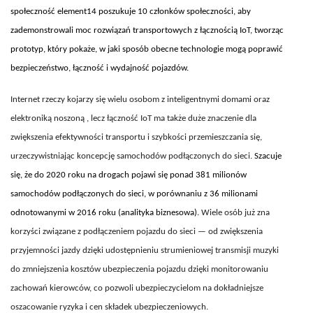
społeczność element14 poszukuje 10 członków społeczności, aby
zademonstrowali moc rozwiązań transportowych z łącznością IoT, tworząc
prototyp, który pokaże, w jaki sposób obecne technologie mogą poprawić
bezpieczeństwo, łączność i wydajność pojazdów.
Internet rzeczy kojarzy się wielu osobom z inteligentnymi domami oraz
elektroniką noszoną , lecz łączność IoT ma także duże znaczenie dla
zwiększenia efektywności transportu i szybkości przemieszczania się,
urzeczywistniając koncepcję samochodów podłączonych do sieci.
Szacuje
się, że do 2020 roku na drogach pojawi się ponad 381 milionów
samochodów podłączonych do sieci, w porównaniu z 36 milionami
odnotowanymi w 2016 roku (analityka biznesowa).
Wiele osób już zna
korzyści związane z podłączeniem pojazdu do sieci — od zwiększenia
przyjemności jazdy dzięki udostępnieniu strumieniowej transmisji muzyki
do zmniejszenia kosztów ubezpieczenia pojazdu dzięki monitorowaniu
zachowań kierowców, co pozwoli ubezpieczycielom na dokładniejsze
oszacowanie ryzyka i cen składek ubezpieczeniowych.