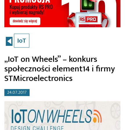
IoT
„IoT on Wheels” – konkurs
społeczności element14 i firmy
STMicroelectronics
24.07.2017