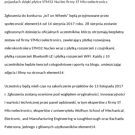
pojazdach dzięki płytce STM32 Nucleo firmy ST Microelectronics.
Zgłoszenia do konkursu „IoT on Wheels” będą przyjmowane przez
społeczność element14 od 14 sierpnia 2017 roku. 28 sierpnia zostanie
ogłoszonych dziesięciu oficjalnych uczestników, którzy otrzymają bezpłatny
zestaw od firmy STMicroelectronics, zawierający płytkę rozwojową
mikrokontrolera STM32 Nucleo wraz z płytką rozszerzeń z czujnikami,
płytką rozszerzeń Bluetooth LE i płytką rozszerzeń WiFi. Każdy z 10
uczestników będzie tworzył cotygodniowe raporty na blogu, umieszczając
zdjęcia i filmy na stronach element14.
Uczestnicy będą mieli czas na zakończenie projektów do 13 listopada 2017
r. Zgłoszenia zostaną ocenione pod względem oryginalności, innowacyjności
i wartości technicznej przez panel sędziowski, w tym ekspertów z firmy ST
Microelectronics, ekspertów z uniwersytetu Wolfson School of Mechanical,
Electronic, and Manufacturing Engineering w Loughborough oraz Rachaela
Patersona, jednego z głównych użytkowników element14.