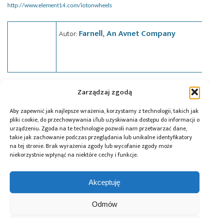
http://www.element14.com/iotonwheels
Farnell, An Avnet Company
Autor:
Zarządzaj zgodą
Tagi:
Farnell element14
,
IoT
,
news
,
Premier Farnell
,
STM32Nucleo
,
STMicroelectronics
Aby zapewnić jak najlepsze wrażenia, korzystamy z technologii, takich jak
pliki cookie, do przechowywania i/lub uzyskiwania dostępu do informacji o
urządzeniu. Zgoda na te technologie pozwoli nam przetwarzać dane,
takie jak zachowanie podczas przeglądania lub unikalne identyfikatory
Przeczytaj również:
na tej stronie. Brak wyrażenia zgody lub wycofanie zgody może
niekorzystnie wpłynąć na niektóre cechy i funkcje.
Akceptuję
Odmów
Global Electronics
Microchip i Micron
Farnell podejmuje
Association
prezentują
współpracę