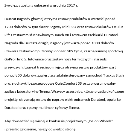
Zwycięzcy zostaną ogłoszeni w grudniu 2017 r.
Laureat nagrody głównej otrzyma zestaw produktów o wartości ponad
1700 dolarów, w tym skuter Segway MiniPRO oraz zestaw okularów Oculus
Rift z zestawem słuchawkowym Touch VR i zestawem zaciskarki Duratool.
Nagroda dla laureata drugiej nagrody jest warta ponad 1000 dolarów
i zawiera zestaw komputerowy Pioneer GPS Cycle, czarną kamerę sportową
GoPro Hero 5, lutownicę oraz zestaw noży termicznych i narzędzi
grzewczych. Laureat trzeciego miejsca otrzyma zestaw produktów wart
ponad 800 dolarów, zawierający zdalnie sterowany samochód Traxxas Slash
pro, słuchawki bezprzewodowe QuietComfort 35 oraz programowalny
zasilacz laboratoryjny Tenma. Wszyscy uczestnicy, którzy prześlą ukończone
projekty, otrzymają zestaw do napraw elektronicznych Duratool, opalarkę
Duratool oraz ręczny multimetr cyfrowy Tenma.
Aby dowiedzieć się więcej o konkursie projektowym „IoT on Wheels”
i przesłać zgłoszenie, należy odwiedzić stronę