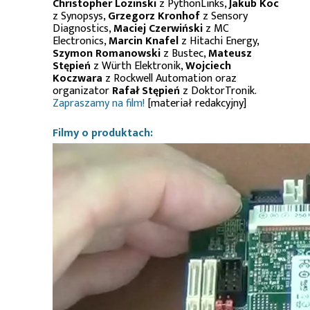
Christopher Lozinski
z PythonLinks,
Jakub Koc
z Synopsys,
Grzegorz Kronhof
z Sensory
Diagnostics,
Maciej Czerwiński
z MC
Electronics,
Marcin Knafel
z Hitachi Energy,
Szymon Romanowski
z Bustec,
Mateusz
Stępień
z Würth Elektronik,
Wojciech
Koczwara
z Rockwell Automation oraz
organizator
Rafał Stępień
z DoktorTronik.
Zapraszamy na film!
[materiał redakcyjny]
Filmy o produktach: