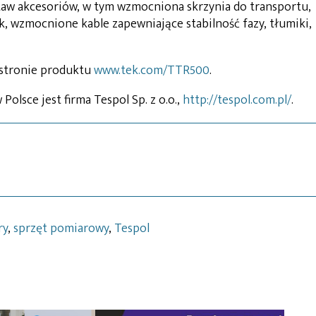
taw akcesoriów, w tym wzmocniona skrzynia do transportu,
, wzmocnione kable zapewniające stabilność fazy, tłumiki,
 stronie produktu
www.tek.com/TTR500
.
lsce jest firma Tespol Sp. z o.o.,
http://tespol.com.pl/
.
ry
,
sprzęt pomiarowy
,
Tespol