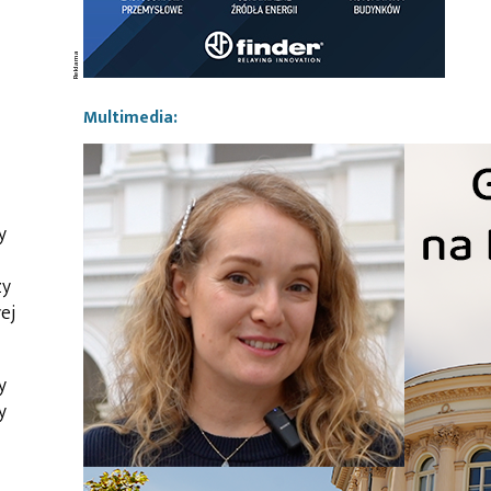
Multimedia:
y
zy
ej
y
y