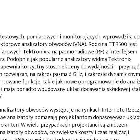
 testowych, pomiarowych i monitorujących, wprowadziła do
ektorowe analizatory obwodów (VNA). Rodzina TTR500 jest
arowych Tektronix-a na pasmo radiowe (RF) z interfejsem
a. Podobnie jak popularne analizatory widma Tektronix
zapewnia korzystny stosunek ceny do wydajności – przyrząd
h rozwiązań, na zakres pasma 6 GHz, i zakresie dynamicznym
wansowane funkcje, takie jak nowe oprogramowanie do anali
rii mają ponadto wbudowany układ dodawania składowej stał
ń.
nalizatory obwodów występuje na rynkach Internetu Rzecz
owe analizatory pomagają projektantom dopasowywać układ
do anten. W wielu przypadkach projektanci są zmuszeni
lizatory obwodów, co zwiększa koszty i czas realizacji
 koszt VNA sprawia, że studenci mają mało czasu na