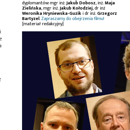
dyplomantów: mgr inż.
Jakub Dobosz
, inż.
Maja
Zielińska
, mgr inż.
Jakub Kołodziej
, dr inż
Weronika Hryniewska-Guzik
i dr inż.
Grzegorz
Bartyzel
.
Zapraszamy do obejrzenia filmu!
[materiał redakcyjny]
i
e
a
ę
ć