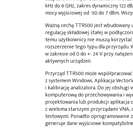
kHz do 6 GHz, zakres dynamiczny 122 dB
mocy wyjściowej od -50 do 7 dBm. Wszy
Ważną cechą TTR500 jest wbudowany 
regulację składowej stałej w podłączo
temu użytkownicy nie muszą korzysta
rozszerzenie tego typu dla przyrząd
w zakresie od 0 do +- 24 V przy natęż
aktywnych urządzeń.
Przyrząd TTR500 może współpracować
z systemem Windows. Aplikacja VectorVu
i kalibrację analizatora. Do jej obsługi
komputerową do przechowywania i wym
projektowania lub produkcji aplikacj
z wieloma starszymi przyrządami VNA, c
testowymi. Ponadto oprogramowanie zap
generuje dane wyjściowe kompatybilne 