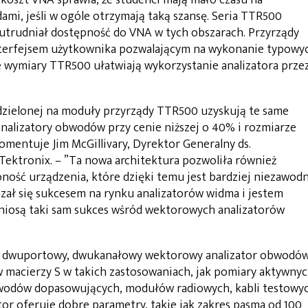
ami, jeśli w ogóle otrzymają taką szansę. Seria TTR500
 utrudniał dostępność do VNA w tych obszarach. Przyrządy
interfejsem użytkownika pozwalającym na wykonanie typowy
wymiary TTR500 ułatwiają wykorzystanie analizatora prze
dzielonej na moduły przyrządy TTR500 uzyskują te same
nalizatory obwodów przy cenie niższej o 40% i rozmiarze
komentuje Jim McGillivary, Dyrektor Generalny ds.
ektronix. – ”Ta nowa architektura pozwoliła również
ność urządzenia, które dzięki temu jest bardziej niezawodn
zał się sukcesem na rynku analizatorów widma i jestem
dniosą taki sam sukces wśród wektorowych analizatorów
y dwuportowy, dwukanałowy wektorowy analizator obwodó
 macierzy S w takich zastosowaniach, jak pomiary aktywny
wodów dopasowujących, modułów radiowych, kabli testowyc
or oferuje dobre parametry, takie jak zakres pasma od 100