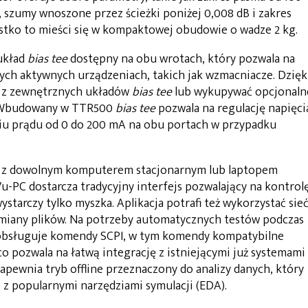
, szumy wnoszone przez ścieżki poniżej 0,008 dB i zakres
stko to mieści się w kompaktowej obudowie o wadze 2 kg.
układ
bias tee
dostępny na obu wrotach, który pozwala na
nych aktywnych urządzeniach, takich jak wzmacniacze. Dzięk
ć z zewnętrznych układów
bias tee
lub wykupywać opcjonaln
u. Wbudowany w TTR500
bias tee
pozwala na regulację napięci
eniu prądu od 0 do 200 mA na obu portach w przypadku
 z dowolnym komputerem stacjonarnym lub laptopem
-PC dostarcza tradycyjny interfejs pozwalający na kontrol
 wystarczy tylko myszka. Aplikacja potrafi też wykorzystać sie
iany plików. Na potrzeby automatycznych testów podczas
a obsługuje komendy SCPI, w tym komendy kompatybilne
o pozwala na łatwą integrację z istniejącymi już systemami
ewnia tryb offline przeznaczony do analizy danych, który
z popularnymi narzędziami symulacji (EDA).