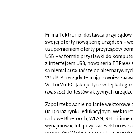
Firma Tektronix, dostawca przyrządów
swojej oferty nową serię urządzeń – w
uzupełnieniem oferty przyrządów pomi
USB – w formie przystawki do komputer
z interfejsem USB, nowa seria TTR500 
są niemal 40% tańsze od alternatywnyc
122 dB. Przyrządy te mają również zaa
VectorVu-PC. Jako jedyne w tej katego
(
bias tee
) do testów aktywnych urządze
Zapotrzebowanie na tanie wektorowe a
(IoT) oraz rynku edukacyjnym. Wektor
radiowe Bluetooth, WLAN, RFID i inne 
wynajmować lub pożyczać wektorowe ana
projektów. W obszarze edukacji wysoki