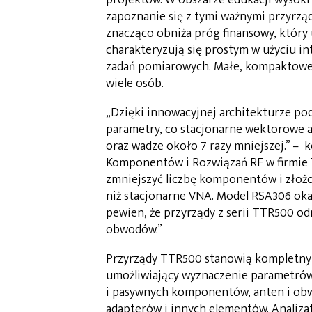
zapoznanie się z tymi ważnymi przyrząd
znacząco obniża próg finansowy, który
charakteryzują się prostym w użyciu 
zadań pomiarowych. Małe, kompaktowe 
wiele osób.
„Dzięki innowacyjnej architekturze po
parametry, co stacjonarne wektorowe a
oraz wadze około 7 razy mniejszej.” – 
Komponentów i Rozwiązań RF w firmie T
zmniejszyć liczbę komponentów i złożo
niż stacjonarne VNA. Model RSA306 oka
pewien, że przyrządy z serii TTR500 o
obwodów.”
Przyrządy TTR500 stanowią kompletn
umożliwiający wyznaczenie parametrów
i pasywnych komponentów, anten i ob
adapterów i innych elementów. Analizat