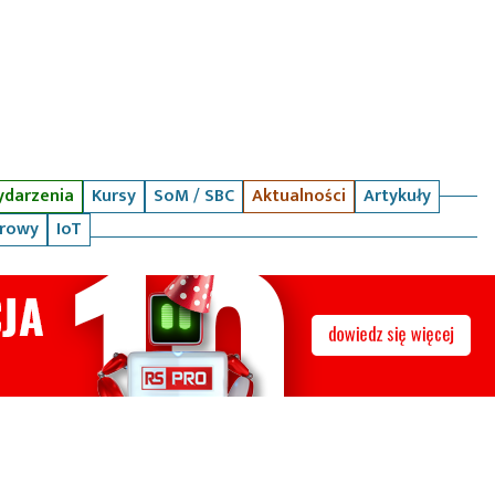
darzenia
Kursy
SoM / SBC
Aktualności
Artykuły
arowy
IoT