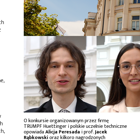
ch
z
e,
w
O konkursie organizowanym przez firmę
ch
TRUMPF Huettinger i polskie uczelnie techniczne
h,
opowiada
Alicja Peresada
i prof.
Jacek
Rąbkowski
oraz kilkoro nagrodzonych