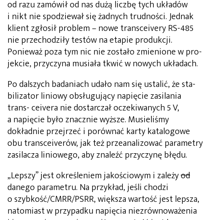
od razu zamówił od nas dużą liczbę tych układów
i nikt nie spodziewał się żadnych trudności. Jednak
klient zgłosił problem – nowe transceivery RS-485
nie przechodziły testów na etapie produkcji.
Ponieważ poza tym nic nie zostało zmienione w pro­
jekcie, przyczyna musiała tkwić w nowych układach.
Po dalszych badaniach udało nam się ustalić, że sta­
bilizator liniowy obsługujący napięcie zasilania
trans- ceivera nie dostarczał oczekiwanych 5 V,
a napięcie było znacznie wyższe. Musieliśmy
dokładnie przej­rzeć i porównać karty katalogowe
obu transceiverów, jak też przeanalizować parametry
zasilacza liniowe­go, aby znaleźć przyczynę błędu.
„Lepszy” jest określeniem jakościowym i zależy
od
danego parametru. Na przykład, jeśli chodzi
o szybkość/CMRR/PSRR, większa wartość jest lepsza,
natomiast w przypadku napięcia niezrównoważenia