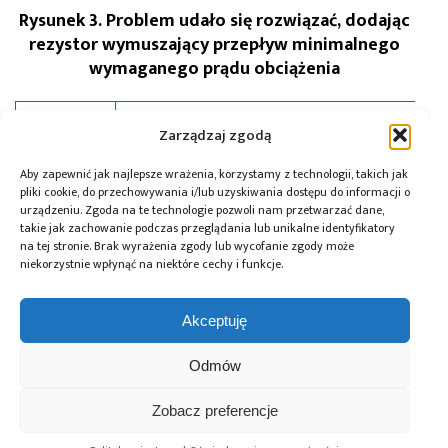
Rysunek 3. Problem udało się rozwiązać, dodając
rezystor wymuszający przepływ minimalnego
wymaganego prądu obciążenia
Abhinay Patil, Analog Devices
Autor:
Zarządzaj zgodą
Abhinay Patil dołączył do Analog Devices w roku
2003. Obecnie pracuje jako inżynier aplikacyjny w
Aby zapewnić jak najlepsze wrażenia, korzystamy z technologii, takich jak
Bengaluru w Indiach.
pliki cookie, do przechowywania i/lub uzyskiwania dostępu do informacji o
urządzeniu. Zgoda na te technologie pozwoli nam przetwarzać dane,
takie jak zachowanie podczas przeglądania lub unikalne identyfikatory
na tej stronie. Brak wyrażenia zgody lub wycofanie zgody może
Tagi:
Analog Devices
,
RAQ
,
stabilizator liniowy
niekorzystnie wpłynąć na niektóre cechy i funkcje.
Akceptuję
Przeczytaj również:
Odmów
Zobacz preferencje