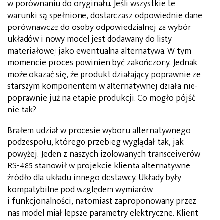
w porównaniu do oryginału. Jeśli wszystkie te
warunki są spełnione, dostarczasz odpowiednie dane
porównawcze do osoby odpowiedzialnej za wybór
układów i nowy model jest dodawany do li­sty
materiałowej jako ewentualna alternatywa. W tym
momencie proces powinien być zakończony. Jednak
może okazać się, że produkt działający poprawnie ze
starszym komponentem w alternatywnej działa nie­
poprawnie już na etapie produkcji. Co mogło pójść
nie tak?
Brałem udział w procesie wyboru alternatywnego
podzespołu, którego prze­bieg wyglądał tak, jak
powyżej. Jeden z naszych izo­lowanych transceiverów
RS-485 stanowił w projekcie klienta alternatywne
źródło dla układu innego dostawcy. Układy były
kompatybilne pod względem wymia­rów
i funkcjonalności, natomiast zaproponowany przez
nas model miał lepsze parametry elektrycz­ne. Klient