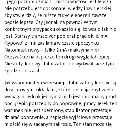
i jego poziomu zmian – niższa wartość jest lepsza.
Nie potrzebujesz doskonałej wiedzy inżynierskiej,
aby stwierdzić, że niższe zużycie energii zawsze
będzie lepsze. Czy jednak na pewno? W tym
konkretnym przypadku okazało się, że wcale tak nie
jest. Starszy transceiver pobierał prąd ok. 15 mA
(typowo) z linii zasilania w czasie spoczynku.
Natomiast nowy – tylko 2 mA (maksymalnie).
Oczywiście na papierze ten drugi wyglą­dał lepiej..
Niestety, liniowy stabilizator nie wydawał się z tym
zgodzić i oszalał.
Jak wspomniałem wcześniej, stabilizatory liniowe są
dość prostymi układami, które nie mają zbyt wielu
wymagań. Jednak jednym z nich jest minimalny prąd
obciążenia potrzebny do poprawnej pracy. Jeżeli ten
warunek nie jest spełniony, stabilizator przesta­je
działać poprawnie, a napięcie wyjściowe przesta­je
mieścić się w zadanym zakresie. Ten stan może się