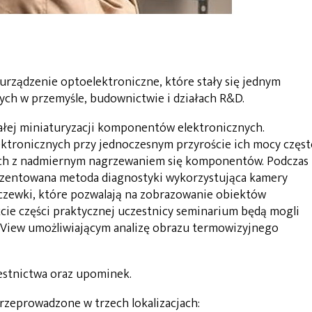
rządzenie optoelektroniczne, które stały się jednym
ch w przemyśle, budownictwie i działach R&D.
tałej miniaturyzacji komponentów elektronicznych.
ektronicznych przy jednoczesnym przyroście ich mocy częs
ch z nadmiernym nagrzewaniem się komponentów. Podczas
ezentowana metoda diagnostyki wykorzystująca kamery
zewki, które pozwalają na zobrazowanie obiektów
cie części praktycznej uczestnicy seminarium będą mogli
View umożliwiającym analizę obrazu termowizyjnego
zestnictwa oraz upominek.
rzeprowadzone w trzech lokalizacjach: