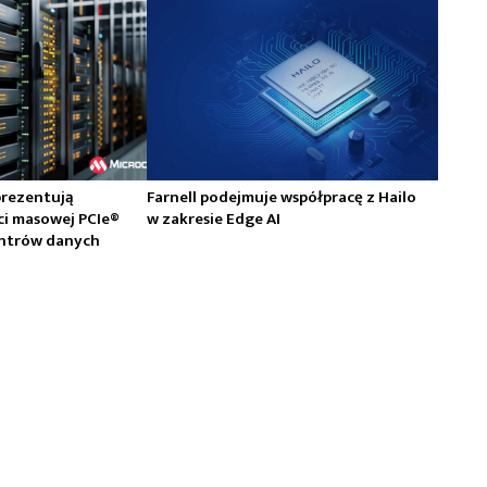
prezentują
Farnell podejmuje współpracę z Hailo
ci masowej PCIe®
w zakresie Edge AI
centrów danych