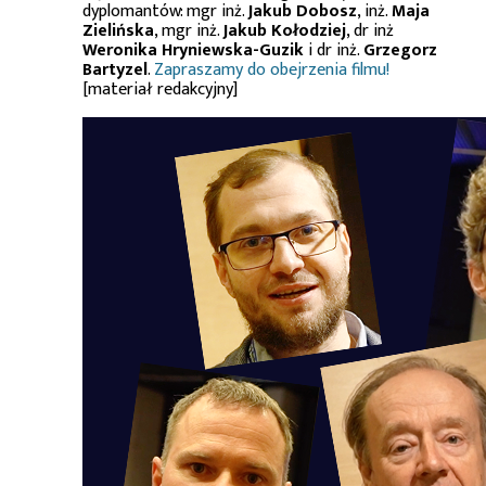
dyplomantów: mgr inż.
Jakub Dobosz
, inż.
Maja
Zielińska
, mgr inż.
Jakub Kołodziej
, dr inż
Weronika Hryniewska-Guzik
i dr inż.
Grzegorz
Bartyzel
.
Zapraszamy do obejrzenia filmu!
[materiał redakcyjny]