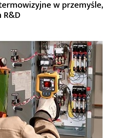
termowizyjne w przemyśle,
h R&D