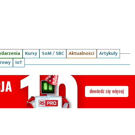
darzenia
Kursy
SoM / SBC
Aktualności
Artykuły
arowy
IoT