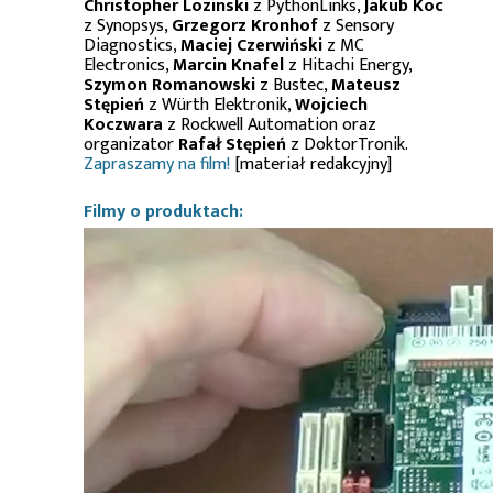
Christopher Lozinski
z PythonLinks,
Jakub Koc
z Synopsys,
Grzegorz Kronhof
z Sensory
Diagnostics,
Maciej Czerwiński
z MC
Electronics,
Marcin Knafel
z Hitachi Energy,
Szymon Romanowski
z Bustec,
Mateusz
Stępień
z Würth Elektronik,
Wojciech
Koczwara
z Rockwell Automation oraz
organizator
Rafał Stępień
z DoktorTronik.
Zapraszamy na film!
[materiał redakcyjny]
Filmy o produktach: