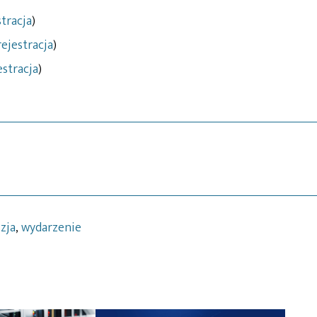
stracja
)
rejestracja
)
estracja
)
zja
,
wydarzenie