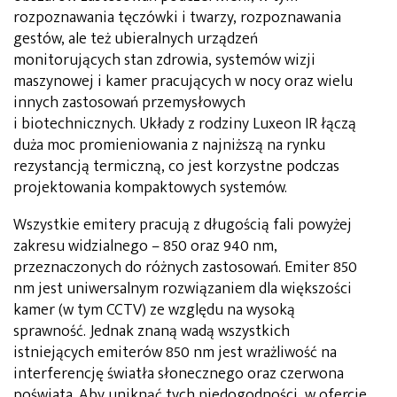
rozpoznawania tęczówki i twarzy, rozpoznawania
gestów, ale też ubieralnych urządzeń
monitorujących stan zdrowia, systemów wizji
maszynowej i kamer pracujących w nocy oraz wielu
innych zastosowań przemysłowych
i biotechnicznych. Układy z rodziny Luxeon IR łączą
duża moc promieniowania z najniższą na rynku
rezystancją termiczną, co jest korzystne podczas
projektowania kompaktowych systemów.
Wszystkie emitery pracują z długością fali powyżej
zakresu widzialnego – 850 oraz 940 nm,
przeznaczonych do różnych zastosowań. Emiter 850
nm jest uniwersalnym rozwiązaniem dla większości
kamer (w tym CCTV) ze względu na wysoką
sprawność. Jednak znaną wadą wszystkich
istniejących emiterów 850 nm jest wrażliwość na
interferencję światła słonecznego oraz czerwona
poświata. Aby uniknąć tych niedogodności, w ofercie