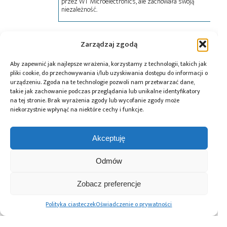
przez WT Microelectronics, ale zachowała swoją
niezależność.
Tagi:
emiter podczerwieni
,
Future Electronics
,
Zarządzaj zgodą
Lumileds
,
news
Aby zapewnić jak najlepsze wrażenia, korzystamy z technologii, takich jak
pliki cookie, do przechowywania i/lub uzyskiwania dostępu do informacji o
urządzeniu. Zgoda na te technologie pozwoli nam przetwarzać dane,
takie jak zachowanie podczas przeglądania lub unikalne identyfikatory
Przeczytaj również:
na tej stronie. Brak wyrażenia zgody lub wycofanie zgody może
niekorzystnie wpłynąć na niektóre cechy i funkcje.
Akceptuję
Global Electronics
Microchip i Micron
Farnell podejmuje
Odmów
Association
prezentują
współpracę
opublikowało
architekturę
z Hailo w zakresie
Zobacz preferencje
normę IPC-A-630A
pamięci masowej
Edge AI
dotyczącą
PCIe® Gen 6 dla AI
Polityka ciasteczek
Oświadczenie o prywatności
obudów
oraz centrów
elektronicznych
danych