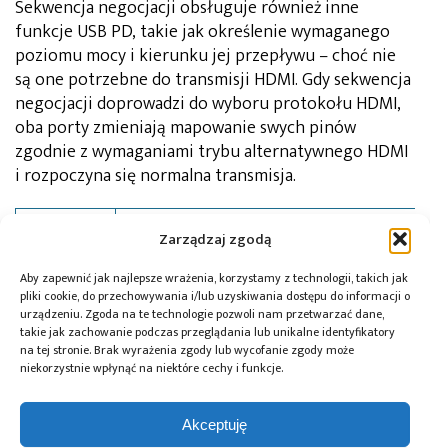
Sekwencja negocjacji obsługuje również inne
funkcje USB PD, takie jak określenie wymaganego
poziomu mocy i kierunku jej przepływu – choć nie
są one potrzebne do transmisji HDMI. Gdy sekwencja
negocjacji doprowadzi do wyboru protokołu HDMI,
oba porty zmieniają mapowanie swych pinów
zgodnie z wymaganiami trybu alternatywnego HDMI
i rozpoczyna się normalna transmisja.
Paul Pickering
Autor:
Zarządzaj zgodą
Aby zapewnić jak najlepsze wrażenia, korzystamy z technologii, takich jak
pliki cookie, do przechowywania i/lub uzyskiwania dostępu do informacji o
urządzeniu. Zgoda na te technologie pozwoli nam przetwarzać dane,
takie jak zachowanie podczas przeglądania lub unikalne identyfikatory
na tej stronie. Brak wyrażenia zgody lub wycofanie zgody może
Tagi:
Mouser Electronics
,
USB
,
USB-C
,
USB-PD
niekorzystnie wpłynąć na niektóre cechy i funkcje.
Akceptuję
Przeczytaj również: