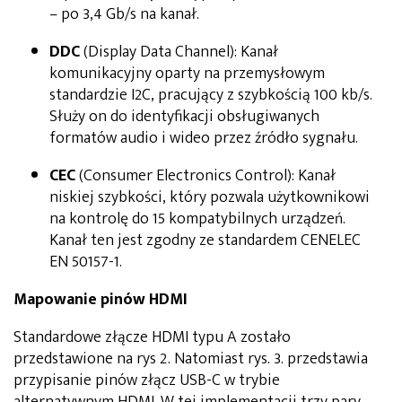
– po 3,4 Gb/s na kanał.
DDC
(Display Data Channel): Kanał
komunikacyjny oparty na przemysłowym
standardzie I2C, pracujący z szybkością 100 kb/s.
Służy on do identyfikacji obsługiwanych
formatów audio i wideo przez źródło sygnału.
CEC
(Consumer Electronics Control): Kanał
niskiej szybkości, który pozwala użytkownikowi
na kontrolę do 15 kompatybilnych urządzeń.
Kanał ten jest zgodny ze standardem CENELEC
EN 50157-1.
Mapowanie pinów HDMI
Standardowe złącze HDMI typu A zostało
przedstawione na rys 2. Natomiast rys. 3. przedstawia
przypisanie pinów złącz USB-C w trybie
alternatywnym HDMI. W tej implementacji trzy pary