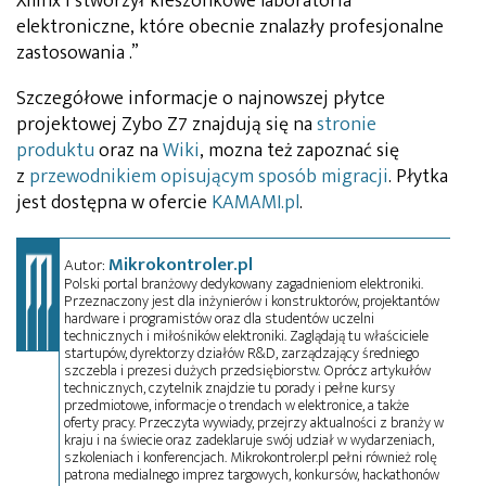
Xilinx i stworzył kieszonkowe laboratoria
elektroniczne, które obecnie znalazły profesjonalne
zastosowania .”
Szczegółowe informacje o najnowszej płytce
projektowej Zybo Z7 znajdują się na
stronie
produktu
oraz na
Wiki
, mozna też zapoznać się
z
przewodnikiem opisującym sposób migracji
. Płytka
jest dostępna w ofercie
KAMAMI.pl
.
Mikrokontroler.pl
Autor:
Polski portal branżowy dedykowany zagadnieniom elektroniki.
Przeznaczony jest dla inżynierów i konstruktorów, projektantów
hardware i programistów oraz dla studentów uczelni
technicznych i miłośników elektroniki. Zaglądają tu właściciele
startupów, dyrektorzy działów R&D, zarządzający średniego
szczebla i prezesi dużych przedsiębiorstw. Oprócz artykułów
technicznych, czytelnik znajdzie tu porady i pełne kursy
przedmiotowe, informacje o trendach w elektronice, a także
oferty pracy. Przeczyta wywiady, przejrzy aktualności z branży w
kraju i na świecie oraz zadeklaruje swój udział w wydarzeniach,
szkoleniach i konferencjach. Mikrokontroler.pl pełni również rolę
patrona medialnego imprez targowych, konkursów, hackathonów