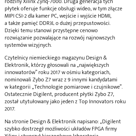
rodziny Xilinx Zynq-7000. Druga generacja tych
płytek oferuje funkcje obsługi wideo, w tym złącze
MIPI CSI-2 dla kamer PC, wejście i wyjście HDMI,
a także pamięć DDR3L o dużej przepustowości.
Dzięki temu stanowi przystępne cenowo
rozwiązanie pozwalające na rozwój najnowszych
systemów wizyjnych.
Czytelnicy niemieckiego magazynu Design &
Elektronik, którzy głosowali na „największych
innowatorów” roku 2017 w ośmiu kategoriach,
nominowali Zybo Z7 wraz z 9 innymi kandydatami
w kategorii „Technologie pomiarowe i czujnikowe”.
Ostatecznie Digilent, producent płytki Zybo Z7,
został utytułowany jako jeden z Top Innovators roku
2017.
Na stronie Design & Elektronik napisano: „Digilent
szybko dostrzegł możliwości układów FPGA firmy