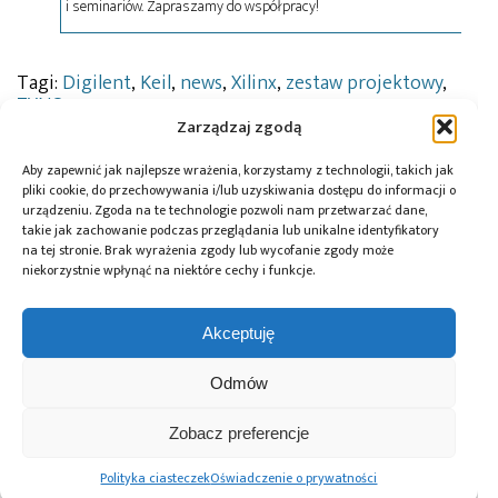
i seminariów. Zapraszamy do współpracy!
Tagi:
Digilent
,
Keil
,
news
,
Xilinx
,
zestaw projektowy
,
ZYNQ
Zarządzaj zgodą
Aby zapewnić jak najlepsze wrażenia, korzystamy z technologii, takich jak
pliki cookie, do przechowywania i/lub uzyskiwania dostępu do informacji o
Przeczytaj również:
urządzeniu. Zgoda na te technologie pozwoli nam przetwarzać dane,
takie jak zachowanie podczas przeglądania lub unikalne identyfikatory
na tej stronie. Brak wyrażenia zgody lub wycofanie zgody może
niekorzystnie wpłynąć na niektóre cechy i funkcje.
Akceptuję
DigiKey i Shawn
AI Act: Nowy
Polska bez
Hymel: webinaria
obowiązek
megafabryki, ale
i filmy
wyraźnego
Odmów
z technologią. Jaką
z wykorzystaniem
oznaczania treści
rolę może odegrać
robotów Balance
generowanych
w europejskim
Zobacz preferencje
Bots
przez AI
ekosystemie
półprzewodników?
Polityka ciasteczek
Oświadczenie o prywatności