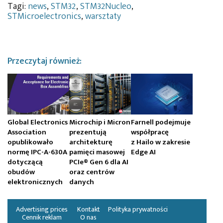
Tagi:
news
,
STM32
,
STM32Nucleo
,
STMicroelectronics
,
warsztaty
Przeczytaj również:
Global Electronics
Microchip i Micron
Farnell podejmuje
Association
prezentują
współpracę
opublikowało
architekturę
z Hailo w zakresie
normę IPC-A-630A
pamięci masowej
Edge AI
dotyczącą
PCIe® Gen 6 dla AI
obudów
oraz centrów
elektronicznych
danych
Advertising prices
Kontakt
Polityka prywatności
Cennik reklam
O nas