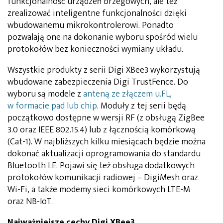
funkcjonalność urządzeń brzegowych, ale też
zrealizować inteligentne funkcjonalności dzięki
wbudowanemu mikrokontrolerowi. Ponadto
pozwalają one na dokonanie wyboru spośród wielu
protokołów bez konieczności wymiany układu.
Wszystkie produkty z serii Digi XBee3 wykorzystują
wbudowane zabezpieczenia Digi TrustFence. Do
wyboru są modele z
anteną ze złączem u.FL,
w formacie pad lub chip
. Moduły z tej serii będą
początkowo dostępne w wersji RF (z obsługą ZigBee
3.0 oraz IEEE 802.15.4) lub z łącznością komórkową
(Cat-1). W najbliższych kilku miesiącach będzie można
dokonać aktualizacji oprogramowania do standardu
Bluetooth LE. Pojawi się też obsługa dodatkowych
protokołów komunikacji radiowej – DigiMesh oraz
Wi-Fi, a także modemy sieci komórkowych LTE-M
oraz NB-IoT.
Najważniejsze cechy Digi XBee3