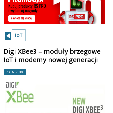
IoT
Digi XBee3 – moduły brzegowe
IoT i modemy nowej generacji
23.02.2018