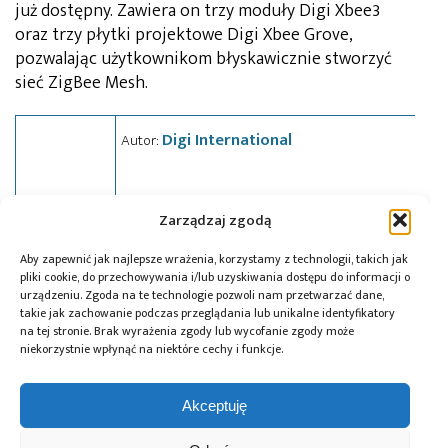
już dostępny. Zawiera on trzy moduły Digi Xbee3
oraz trzy płytki projektowe Digi Xbee Grove,
pozwalając użytkownikom błyskawicznie stworzyć
sieć ZigBee Mesh.
Digi International
Autor:
Zarządzaj zgodą
Aby zapewnić jak najlepsze wrażenia, korzystamy z technologii, takich jak
Tagi:
Digi International
,
IoT
,
moduł radiowy
,
news
pliki cookie, do przechowywania i/lub uzyskiwania dostępu do informacji o
urządzeniu. Zgoda na te technologie pozwoli nam przetwarzać dane,
takie jak zachowanie podczas przeglądania lub unikalne identyfikatory
na tej stronie. Brak wyrażenia zgody lub wycofanie zgody może
niekorzystnie wpłynąć na niektóre cechy i funkcje.
Przeczytaj również:
Akceptuję