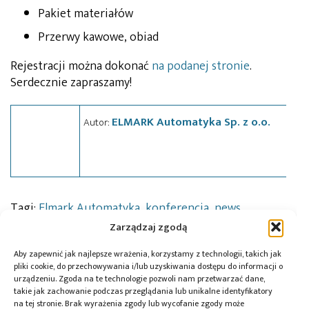
Pakiet materiałów
Przerwy kawowe, obiad
Rejestracji można dokonać
na podanej stronie
.
Serdecznie zapraszamy!
ELMARK Automatyka Sp. z o.o.
Autor:
Tagi:
Elmark Automatyka
,
konferencja
,
news
,
seminarium
,
wydarzenie
Zarządzaj zgodą
Aby zapewnić jak najlepsze wrażenia, korzystamy z technologii, takich jak
pliki cookie, do przechowywania i/lub uzyskiwania dostępu do informacji o
urządzeniu. Zgoda na te technologie pozwoli nam przetwarzać dane,
Przeczytaj również:
takie jak zachowanie podczas przeglądania lub unikalne identyfikatory
na tej stronie. Brak wyrażenia zgody lub wycofanie zgody może