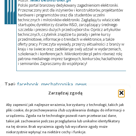
Autor:
Polski portal branżowy dedykowany zagadnieniom elektroniki.
Przeznaczony jest dla inżynierów i konstruktorów, projektantów
hardware i programistów oraz dla studentów uczelni
technicznych i miłośników elektroniki. Zaglądają tu właściciele
startupów, dyrektorzy działów R&D, zarządzający średniego
szczebla i prezesi dużych przedsiębiorstw. Oprócz artykułów
technicznych, czytelnik znajdzie tu porady i pełne kursy
przedmiotowe, informacje o trendach w elektronice, a także
oferty pracy. Przeczyta wywiady, przejrzy aktualności z branży w
kraju i na świecie oraz zadeklaruje swój udział w wydarzeniach,
szkoleniach i konferencjach. Mikrokontroler.pl pełni również rolę
patrona medialnego imprez targowych, konkursów, hackathonów
i seminariów. Zapraszamy do współpracy!
Tagi:
facebook
,
mechatronika
,
news
Zarządzaj zgodą
Aby zapewnić jak najlepsze wrażenia, korzystamy z technologii, takich jak
pliki cookie, do przechowywania i/lub uzyskiwania dostępu do informacji o
Przeczytaj również:
urządzeniu. Zgoda na te technologie pozwoli nam przetwarzać dane,
takie jak zachowanie podczas przeglądania lub unikalne identyfikatory
na tej stronie. Brak wyrażenia zgody lub wycofanie zgody może
niekorzystnie wpłynąć na niektóre cechy i funkcje.