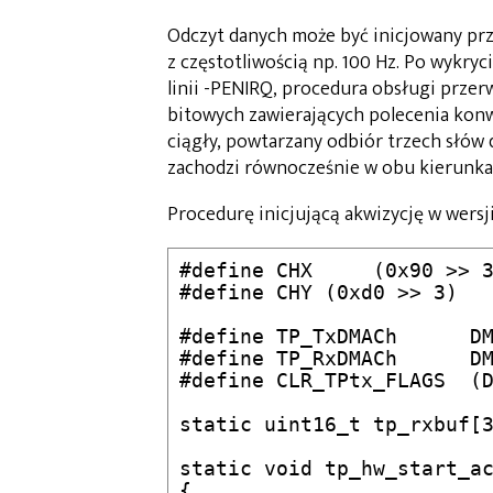
Odczyt danych może być inicjowany prz
z częstotliwością np. 100 Hz. Po wykry
linii -PENIRQ, procedura obsługi prze
bitowych zawierających polecenia konw
ciągły, powtarzany odbiór trzech słów 
zachodzi równocześnie w obu kierunkac
Procedurę inicjującą akwizycję w wers
#define	CHX	(0x90 >> 3)

#define	CHY (0xd0 >> 3)

#define TP_TxDMACh	DMA1_Channel5

#define TP_RxDMACh	DMA1_Channel4

#define	CLR_TPtx_FLAGS	(DMA1->IFCR = DMA_IFCR_CGIF4)

static uint16_t tp_rxbuf[3
static void tp_hw_start_ac
{
