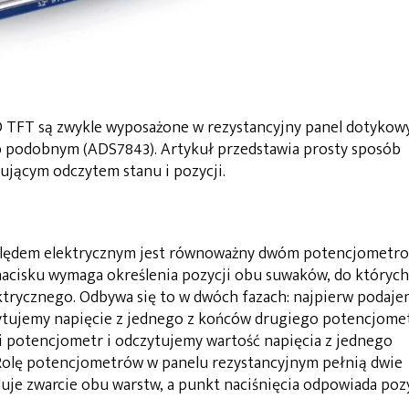
D TFT są zwykle wyposażone w rezystancyjny panel dotykow
 podobnym (ADS7843). Artykuł przedstawia prosty sposób
ującym odczytem stanu i pozycji.
ględem elektrycznym jest równoważny dwóm potencjometr
nacisku wymaga określenia pozycji obu suwaków, do których
trycznego. Odbywa się to w dwóch fazach: najpierw podaje
zytujemy napięcie z jednego z końców drugiego potencjome
i potencjometr i odczytujemy wartość napięcia z jednego
olę potencjometrów w panelu rezystancyjnym pełnią dwie
duje zwarcie obu warstw, a punkt naciśnięcia odpowiada pozy