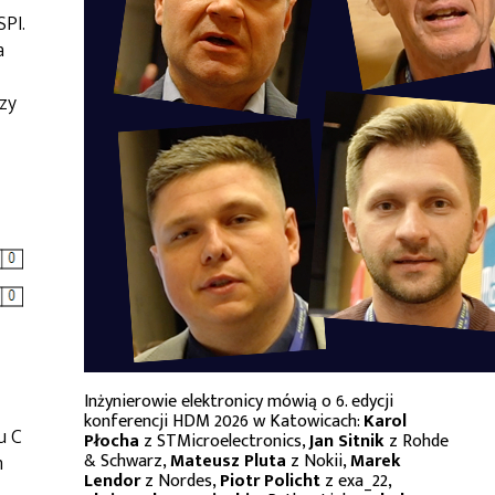
PI.
a
zy
Inżynierowie elektronicy mówią o 6. edycji
konferencji HDM 2026 w Katowicach:
Karol
u C
Płocha
z STMicroelectronics,
Jan Sitnik
z Rohde
& Schwarz,
Mateusz Pluta
z Nokii,
Marek
m
Lendor
z Nordes,
Piotr Policht
z exa_22,