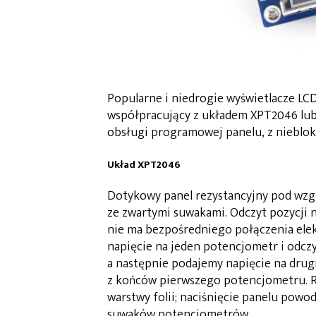
Popularne i niedrogie wyświetlacze LC
współpracujący z układem XPT2046 lub
obsługi programowej panelu, z nieblok
Układ XPT2046
Dotykowy panel rezystancyjny pod wz
ze zwartymi suwakami. Odczyt pozycji 
nie ma bezpośredniego połączenia elek
napięcie na jeden potencjometr i odc
a następnie podajemy napięcie na drug
z końców pierwszego potencjometru. R
warstwy folii; naciśnięcie panelu powo
suwaków potencjometrów.