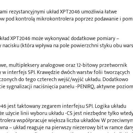
ami rezystancyjnymi układ XPT2046 umożliwia łatwe
 pod kontrolą mikrokontrolera poprzez podawanie i pom
układ XPT2046 może wykonywać dodatkowe pomiary –
iły nacisku (która wpływa na pole powierzchni styku obu war
we, multipleksery analogowe oraz 12-bitowy przetwornik
 w interfejs SPI. Krawędzie dwóch warstw folii tworzących
czonych do tego czterech wejść/wyjść układu. Dodatkowo
e sygnalizacji naciśnięcia panelu -PENIRQ, aktywne pozio
6 jest taktowany zegarem interfejsu SPI. Logika układu
e użycie linii wyboru układu -CS jest niezbędne tylko wtedy
trolera współpracuje większa liczba układów. W przeciwny
ywna – układ reaguje na pierwszy niezerowy bit w ramce dan