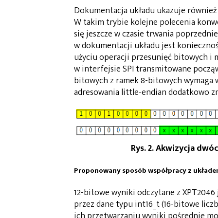
Dokumentacja układu ukazuje również m
W takim trybie kolejne polecenia konwe
się jeszcze w czasie trwania poprzedni
w dokumentacji układu jest koniecznoś
użyciu operacji przesunięć bitowych i 
w interfejsie SPI transmitowane począw
bitowych z ramek 8-bitowych wymaga 
adresowania little-endian dodatkowo zm
Rys. 2. Akwizycja dwó
Proponowany sposób współpracy z układ
12-bitowe wyniki odczytane z XPT2046 
przez dane typu int16_t (16-bitowe licz
ich przetwarzaniu wyniki pośrednie m