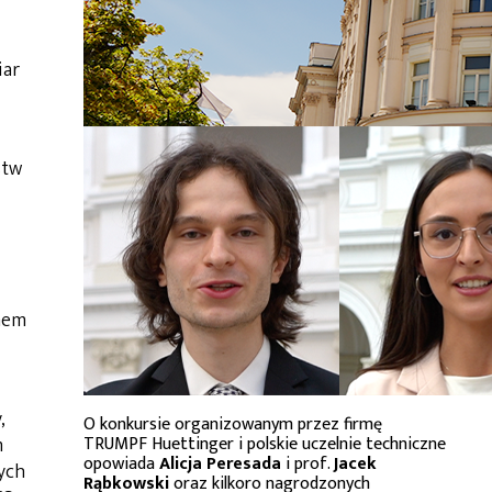
iar
stw
mem
,
O konkursie organizowanym przez firmę
TRUMPF Huettinger i polskie uczelnie techniczne
m
opowiada
Alicja Peresada
i prof.
Jacek
ych
Rąbkowski
oraz kilkoro nagrodzonych