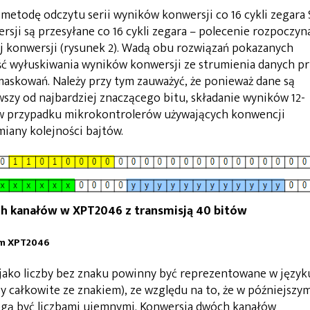
etodę odczytu serii wyników konwersji co 16 cykli zegara S
rsji są przesyłane co 16 cykli zegara – polecenie rozpoczyn
ej konwersji (rysunek 2). Wadą obu rozwiązań pokazanych
ć wyłuskiwania wyników konwersji ze strumienia danych pr
maskowań. Należy przy tym zauważyć, że ponieważ dane są
szy od najbardziej znaczącego bitu, składanie wyników 12-
w przypadku mikrokontrolerów używających konwencji
iany kolejności bajtów.
ch kanałów w XPT2046 z transmisją 40 bitów
em XPT2046
jako liczby bez znaku powinny być reprezentowane w język
by całkowite ze znakiem), ze względu na to, że w późniejszy
ogą być liczbami ujemnymi. Konwersja dwóch kanałów