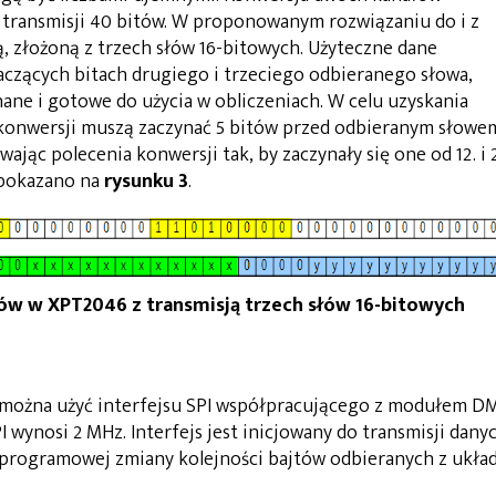
 transmisji 40 bitów. W proponowanym rozwiązaniu do i z
 złożoną z trzech słów 16-bitowych. Użyteczne dane
aczących bitach drugiego i trzeciego odbieranego słowa,
ne i gotowe do użycia w obliczeniach. W celu uzyskania
konwersji muszą zaczynać 5 bitów przed odbieranym słowe
jąc polecenia konwersji tak, by zaczynały się one od 12. i 2
 pokazano na
rysunku 3
.
łów w XPT2046 z transmisją trzech słów 16-bitowych
 można użyć interfejsu SPI współpracującego z modułem D
 wynosi 2 MHz. Interfejs jest inicjowany do transmisji dany
 programowej zmiany kolejności bajtów odbieranych z ukła