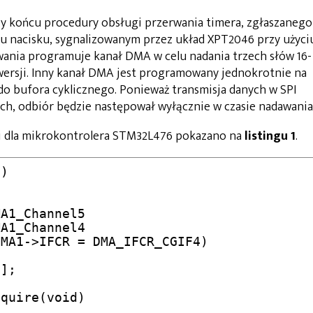
y końcu procedury obsługi przerwania timera, zgłaszanego
ciu nacisku, sygnalizowanym przez układ XPT2046 przy użyci
rwania programuje kanał DMA w celu nadania trzech słów 16-
ersji. Inny kanał DMA jest programowany jednokrotnie na
do bufora cyklicznego. Ponieważ transmisja danych w SPI
h, odbiór będzie następował wyłącznie w czasie nadawania
ji dla mikrokontrolera STM32L476 pokazano na
listingu 1
.
];

quire(void)
