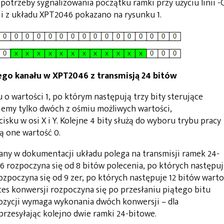
 potrzeby sygnalizowania początku ramki przy użyciu linii -C
i z układu XPT2046 pokazano na rysunku 1.
nego kanału w XPT2046 z transmisją 24 bitów
 o wartości 1, po którym następują trzy bity sterujące
emy tylko dwóch z ośmiu możliwych wartości,
sku w osi X i Y. Kolejne 4 bity służą do wyboru trybu pracy
ą one wartość 0.
any w dokumentacji układu polega na transmisji ramek 24-
 rozpoczyna się od 8 bitów polecenia, po których następu
ozpoczyna się od 9 zer, po których następuje 12 bitów warto
oces konwersji rozpoczyna się po przesłaniu piątego bitu
pozycji wymaga wykonania dwóch konwersji – dla
przesyłając kolejno dwie ramki 24-bitowe.