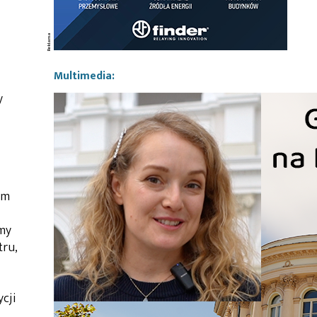
Multimedia:
y
om
my
tru,
cji