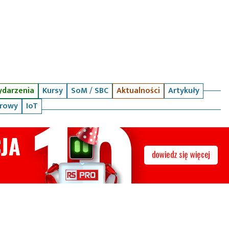
darzenia
Kursy
SoM / SBC
Aktualności
Artykuły
arowy
IoT