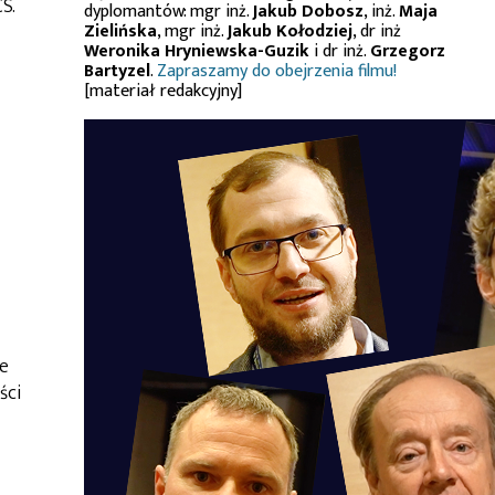
S.
dyplomantów: mgr inż.
Jakub Dobosz
, inż.
Maja
Zielińska
, mgr inż.
Jakub Kołodziej
, dr inż
Weronika Hryniewska-Guzik
i dr inż.
Grzegorz
Bartyzel
.
Zapraszamy do obejrzenia filmu!
[materiał redakcyjny]
je
ści