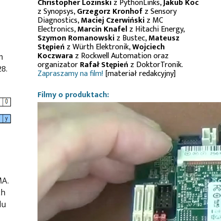
Christopher Lozinski
z PythonLinks,
Jakub Koc
z Synopsys,
Grzegorz Kronhof
z Sensory
Diagnostics,
Maciej Czerwiński
z MC
Electronics,
Marcin Knafel
z Hitachi Energy,
Szymon Romanowski
z Bustec,
Mateusz
Stępień
z Würth Elektronik,
Wojciech
Koczwara
z Rockwell Automation oraz
m
organizator
Rafał Stępień
z DoktorTronik.
8.
Zapraszamy na film!
[materiał redakcyjny]
Filmy o produktach:
MA.
ch
du