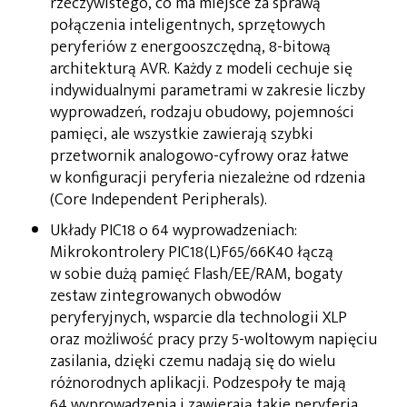
rzeczywistego, co ma miejsce za sprawą
połączenia inteligentnych, sprzętowych
peryferiów z energooszczędną, 8-bitową
architekturą AVR. Każdy z modeli cechuje się
indywidualnymi parametrami w zakresie liczby
wyprowadzeń, rodzaju obudowy, pojemności
pamięci, ale wszystkie zawierają szybki
przetwornik analogowo-cyfrowy oraz łatwe
w konfiguracji peryferia niezależne od rdzenia
(Core Independent Peripherals).
Układy PIC18 o 64 wyprowadzeniach:
Mikrokontrolery PIC18(L)F65/66K40 łączą
w sobie dużą pamięć Flash/EE/RAM, bogaty
zestaw zintegrowanych obwodów
peryferyjnych, wsparcie dla technologii XLP
oraz możliwość pracy przy 5-woltowym napięciu
zasilania, dzięki czemu nadają się do wielu
różnorodnych aplikacji. Podzespoły te mają
64 wyprowadzenia i zawierają takie peryferia