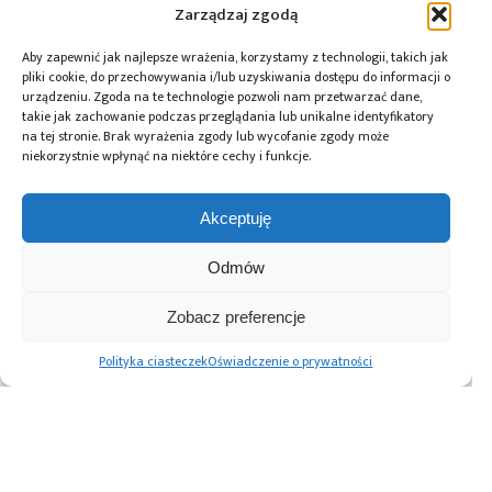
Zarządzaj zgodą
Tagi:
AVR
,
Farnell element14
,
Microchip
,
news
,
PIC
Aby zapewnić jak najlepsze wrażenia, korzystamy z technologii, takich jak
pliki cookie, do przechowywania i/lub uzyskiwania dostępu do informacji o
urządzeniu. Zgoda na te technologie pozwoli nam przetwarzać dane,
takie jak zachowanie podczas przeglądania lub unikalne identyfikatory
na tej stronie. Brak wyrażenia zgody lub wycofanie zgody może
Przeczytaj również:
niekorzystnie wpłynąć na niektóre cechy i funkcje.
Akceptuję
Odmów
Renesas Gen 3
Würth Elektronik
10 lat Finder
MRDIMM zwiększa
ICS wprowadza
Polska – jubileusz
Zobacz preferencje
wydajność
przetwornice
z perspektywą
pamięci DDR5 na
DC/DC do
dalszego rozwoju
Polityka ciasteczek
Oświadczenie o prywatności
potrzeby AI i HPC
zastosowań
motoryzacyjnych
Advertising prices
Kontakt
Polityka prywatności
Cennik reklam
O nas