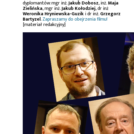
dyplomantów: mgr inż.
Jakub Dobosz
, inż.
Maja
Zielińska
, mgr inż.
Jakub Kołodziej
, dr inż
Weronika Hryniewska-Guzik
i dr inż.
Grzegorz
Bartyzel
.
Zapraszamy do obejrzenia filmu!
[materiał redakcyjny]