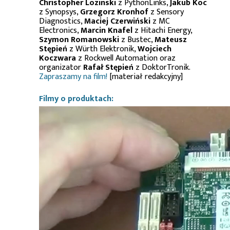
Christopher Lozinski
z PythonLinks,
Jakub Koc
z Synopsys,
Grzegorz Kronhof
z Sensory
Diagnostics,
Maciej Czerwiński
z MC
Electronics,
Marcin Knafel
z Hitachi Energy,
Szymon Romanowski
z Bustec,
Mateusz
Stępień
z Würth Elektronik,
Wojciech
Koczwara
z Rockwell Automation oraz
organizator
Rafał Stępień
z DoktorTronik.
Zapraszamy na film!
[materiał redakcyjny]
Filmy o produktach: