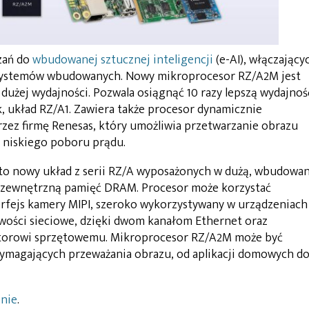
zań do
wbudowanej sztucznej inteligencji
(e-AI), włączający
o systemów wbudowanych. Nowy mikroprocesor RZ/A2M jest
 dużej wydajności. Pozwala osiągnąć 10 razy lepszą wydajnoś
, układ RZ/A1. Zawiera także procesor dynamicznie
zez firmę Renesas, który umożliwia przetwarzanie obrazu
 niskiego poboru prądu.
o nowy układ z serii RZ/A wyposażonych w dużą, wbudowa
 zewnętrzną pamięć DRAM. Procesor może korzystać
terfejs kamery MIPI, szeroko wykorzystywany w urządzeniach
iwości sieciowe, dzięki dwom kanałom Ethernet oraz
orowi sprzętowemu. Mikroprocesor RZ/A2M może być
ymagających przeważania obrazu, od aplikacji domowych d
onie
.