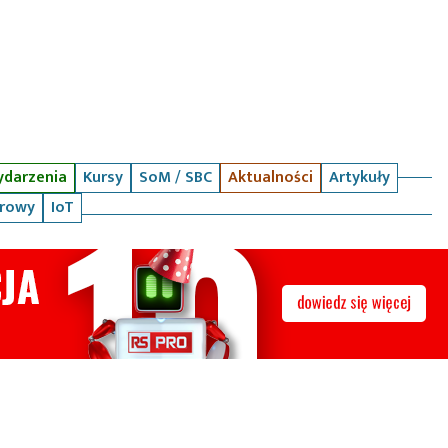
darzenia
Kursy
SoM / SBC
Aktualności
Artykuły
arowy
IoT