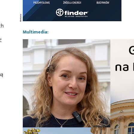
ch
Multimedia:
ć
ną
o